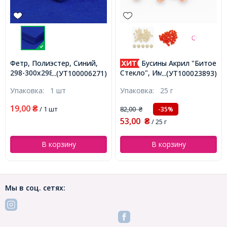
Фетр, Полиэстер, Синий,
Бусины Акрил "Битое
298-300x298-300x1мм,
Стекло", Имитация,
...(УТ100006271)
...(УТ100023893)
(УТ100006271)
Круглые, Цвет:
Упаковка:
1 шт
Упаковка:
25 г
Коричневый, Диаметр:
10мм, Отверстие 2мм,
19,00
₴
/ 1 шт
82,00
-35%
₴
около 45шт/25г,
53,00
(УТ100023893)
₴
/ 25 г
В корзину
В корзину
Мы в соц. сетях: