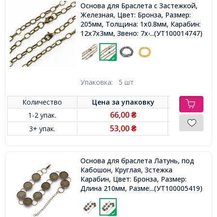
Основа для Браслета с Застежкой,
Железная, Цвет: Бронза, Размер:
205мм, Толщина: 1x0.8мм, Карабин:
12x7x3мм, Звено: 7x4.5x1мм,
...(УТ100014747)
Упаковка:
5 шт
Количество
Цена за
упаковку
66,00
1-2 упак.
₴
53,00
3+ упак.
₴
Основа для браслета Латунь, под
Кабошон, Круглая, Зстежка
Карабин, Цвет: Бронза, Размер:
Длина 210мм, Размер Основы:
...(УТ100005419)
Диаметр 14мм,