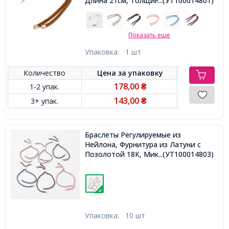
Длина 21см, Толщина 3мм, Отв
...(УТ100014801)
2.5мм,
Показать еще
Упаковка:
1 шт
Количество
Цена за
упаковку
178,00
1-2 упак.
₴
143,00
3+ упак.
₴
Браслеты Регулируемые из
Нейлона, Фурнитура из Латуни с
Позолотой 18К, Микс, 13х0.3см,
...(УТ100014803)
Упаковка:
10 шт