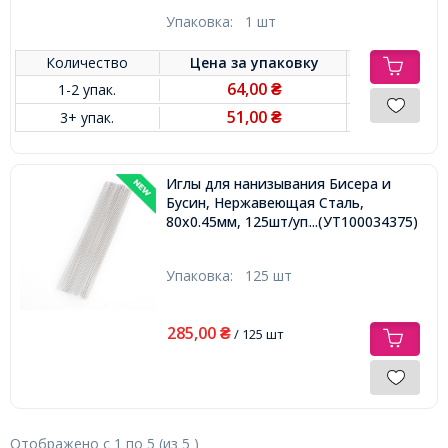
Упаковка:
1 шт
Количество
Цена за
упаковку
64,00
1-2 упак.
₴
51,00
3+ упак.
₴
Иглы для нанизывания Бисера и
Бусин, Нержавеющая Сталь,
80х0.45мм, 125шт/уп.,
...(УТ100034375)
Упаковка:
125 шт
285,00
₴
/ 125 шт
Отображено с
1
по
5
(из
5
)