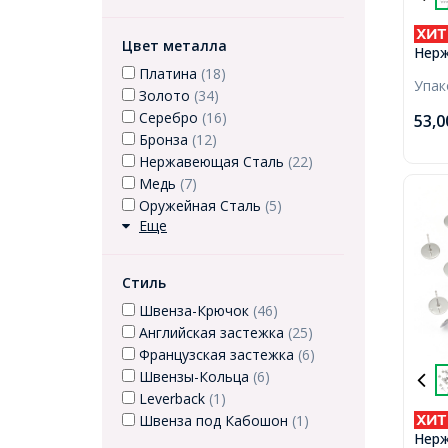
Цвет металла
Нерж
Круг
Платина
(18)
Упа
12х8
Золото
(34)
Серебро
(16)
53,
Бронза
(12)
Нержавеющая Сталь
(22)
Медь
(7)
Оружейная Сталь
(5)
Еще
Стиль
Швенза-Крючок
(46)
Английская застежка
(25)
Французская застежка
(6)
Швензы-Кольца
(6)
Leverback
(1)
Швенза под Кабошон
(1)
Нерж