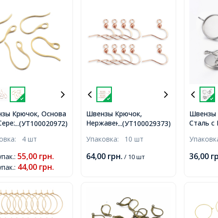
зы Крючок, Основа
Швензы Крючок,
Швензы
Сережек,
Нержавеющая
Сталь c
...(УТ100020972)
...(УТ100029373)
авеющая Сталь,
Медицинская Сталь,
Основой
ковка:
4 шт
Упаковка:
10 шт
Упаков
ое Покрытие (IP),
Розовое Золото, 16х16-
Диаметр
то, 22x11.5х1мм,
19.5х3мм, Штифт 0.7мм,
Размер:
55,00
грн.
64,00
грн.
36,00
г
упак.
:
/ 10 шт
рстие 2.5-3.5мм,
Отверстие 2мм,
0.8мм,
44,00
грн.
упак.
: