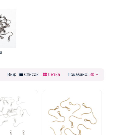
я
Вид:
Список
Сетка
Показано:
30