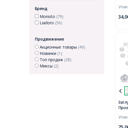
Круг
Упа
Длин
Бренд
4мм,
34,
Monisto
(79)
Liadoro
(56)
Продвижение
Акционные товары
(49)
Новинки
(1)
Топ продаж
(28)
Миксы
(2)
Загл
Проз
Отве
Упа
75,