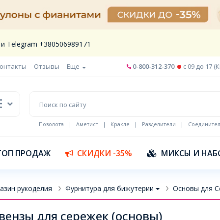
 и Telegram +380506989171
онтакты
Отзывы
Еще
0-800-312-370
c 09 до 17 (
Позолота
|
Аметист
|
Кракле
|
Разделители
|
Соедините
Шнур кожа
ТОП ПРОДАЖ
СКИДКИ -35%
МИКСЫ И НАБ
азин рукоделия
Фурнитура для бижутерии
Основы для С
ензы для сережек (основы)