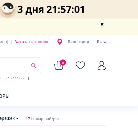
3 дня 21:57:00
|
Киев)
Заказать звонок
Ваш город
RU
0
льные колечки
|
ОРЫ
ережек
171
товар найдено