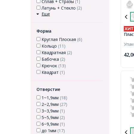
Сплав + Стразы
(1)
Латунь + Стекло
(2)
Еще
Форма
Плас
Круглая Плоская
(6)
Бесц
Упа
Отве
Кольцо
(11)
Квадратная
(2)
42,
Бабочка
(2)
Крючок
(13)
Квадрат
(1)
Отверстие
1~1,9мм
(18)
2~2,9мм
(27)
3~3,9мм
(1)
5~5,9мм
(2)
6~9,9мм
(1)
до 1мм
(17)