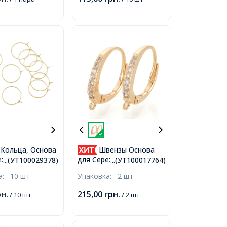
2мм,
Кольца, Основа
Швензы Основа
ежек,
для Сережек, Латунь и
...(УТ100029378)
...(УТ100017764)
ская Сталь,
Фианиты, Английская
ка:
10 шт
Упаковка:
2 шт
е Позолотой
застежка, Позолота 18К,
25х0.7мм,
17х14х2мм, Пин: 0.7мм
рн.
215,00
грн.
/ 10 шт
/ 2 шт