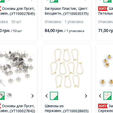
Основы для Пусет,
Заглушки Пластик, Цвет:
Шв
Бесцветный, Размер:
авеющая Сталь,
Петельк
...(УТ100027845)
...(УТ100030375)
Длина 4мм, Ширина
лые, Под Кабошон,
Сереже
ковка:
50 шт
Упаковка:
1 упаковка
Упаков
4мм, Отверстие 1мм,
мм, Пин 0.6мм,
Сталь А
Около 1000шт/упак,
Застежк
00
грн.
84,00
грн.
71,00
г
/ 50 шт
/ 1 упаковка
24К, 14
0.6х1 м
1,2мм,
Основы для Пусет,
Швензы из
За
Нержавеющей Стали,
авеющая Сталь,
Сережек
...(УТ100027842)
...(УТ100028605)