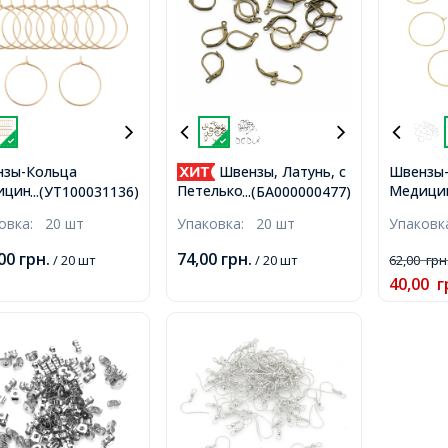
зы-Кольца
Швензы, Латунь, c
Швензы
цинская Сталь,
Медици
Петелькой, Английская
...(УТ100031136)
...(БА000000477)
лота 18К,
Нержаве
застежка, Цвет: Бронза,
ковка:
20 шт
Упаковка:
20 шт
Упаков
0х0.7мм, 20шт/упак,
Позолот
Размер: 15х10мм,
35х30х0
Отверстие 1мм,
,00
грн.
74,00
грн.
/ 20 шт
/ 20 шт
62,00
грн
40,00
г