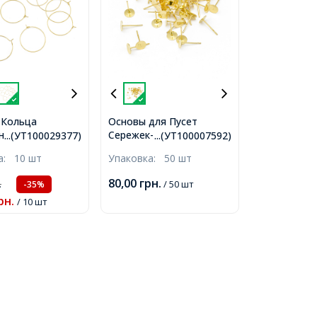
-Кольца
Основы для Пусет
нская
Сережек-Гвоздиков
...(УТ100029377)
...(УТ100007592)
ющая Сталь,
Латунь и Нержавеющая
ка:
10 шт
Упаковка:
50 шт
а 18К,
Сталь, Золото, 10х6мм,
.7мм,
Пин 0.8мм,
80,00
грн.
.
/ 50 шт
-35%
рн.
/ 10 шт