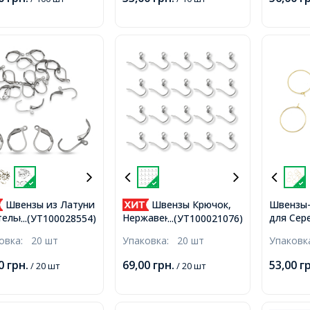
Швензы из Латуни
Швензы Крючок,
Швензы-
для Сер
телькой, Английская
Нержавеющая Сталь,
...(УТ100028554)
...(УТ100021076)
Медицин
ежка, Основы для
Основа для Сережек,
ковка:
20 шт
Упаковка:
20 шт
Упаков
Покрыти
жек, Оружейная
Платина, 15х15х0.8мм,
18К, 29х
ь, 15х10мм,
Отверстие 2мм, Булавка
00
грн.
69,00
грн.
53,00
г
/ 20 шт
/ 20 шт
рстие 1мм,
0.8мм,