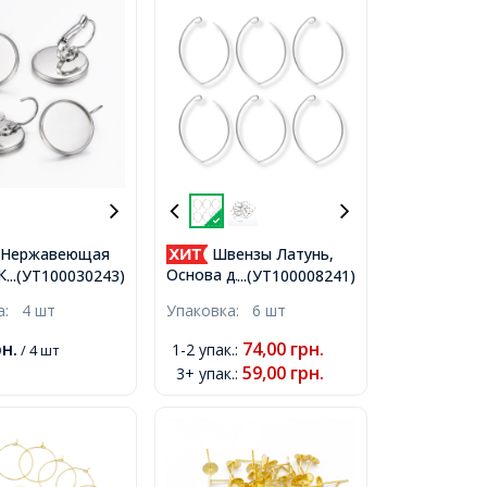
 Нержавеющая
Швензы Латунь,
 Круглой
Основа для Сережек,
...(УТ100030243)
...(УТ100008241)
 под Кабошон,
Платина, 37x23мм,
ка:
4 шт
Упаковка:
6 шт
 Основы: 12мм,
 21х14мм, Пин
рн.
74,00
грн.
1-2 упак.
:
/ 4 шт
59,00
грн.
3+ упак.
: