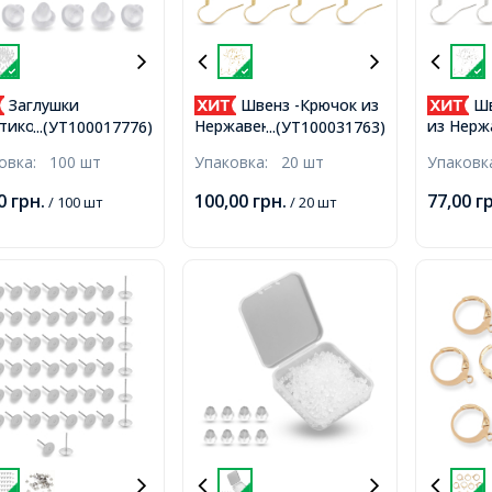
Заглушки
Швенз -Крючок из
Шв
тиковые,
Нержавеющей Стали,
из Нерж
...(УТ100017776)
...(УТ100031763)
ветные, 5х4мм,
Основы для Сережек,
Основы 
ковка:
100 шт
Упаковка:
20 шт
Упаков
рстие 0.7мм,
Позолота 18К,
Посереб
20x20х3мм, Штифт
20x20х3
00
грн.
100,00
грн.
77,00
г
/ 100 шт
/ 20 шт
0.7мм, Отверстие 2мм,
0.7мм, 