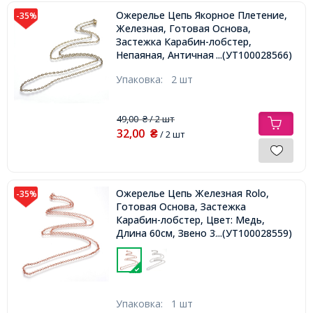
Ожерелье Цепь Якорное Плетение,
-35%
Железная, Готовая Основа,
Застежка Карабин-лобстер,
Непаяная, Античная Бронза, 60см,
...(УТ100028566)
Звено 4х3х0.5,
Упаковка:
2 шт
49,00
/ 2 шт
₴
32,00
₴
/ 2 шт
Ожерелье Цепь Железная Rolo,
-35%
Готовая Основа, Застежка
Карабин-лобстер, Цвет: Медь,
Длина 60см, Звено 3х0.8мм,
...(УТ100028559)
Упаковка:
1 шт