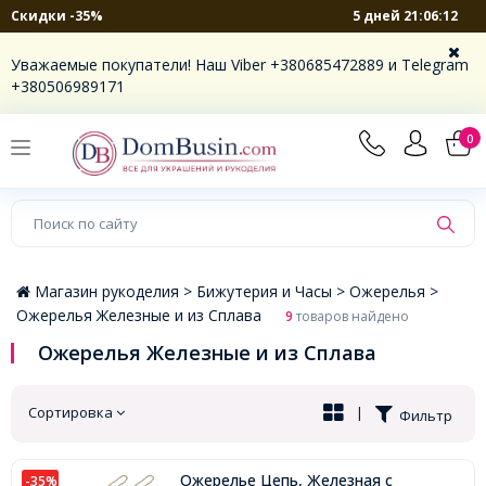
5 дней 21:06:11
Скидки -35%
×
Уважаемые покупатели! Наш Viber +380685472889 и Telegram
+380506989171
0
Магазин рукоделия >
Бижутерия и Часы >
Ожерелья >
Ожерелья Железные и из Сплава
9
товаров найдено
Ожерелья Железные и из Сплава
Сортировка
|
Фильтр
Ожерелье Цепь, Железная с
-35%