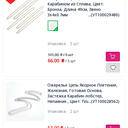
Карабином из Сплава, Цвет:
Бронза, Длина 49см, Звено
3х4х0.7мм
...(УТ100029480)
Упаковка:
5 шт
101,00
/ 5 шт
₴
66,00
₴
/ 5 шт
Ожерелье Цепь Якорное Плетение,
Железная, Готовая Основа,
Застежка Карабин-лобстер,
Непаяная , Цвет: Платина, Длина
...(УТ100028562)
60см,
Упаковка:
2 шт
53,00
₴
/ 2 шт