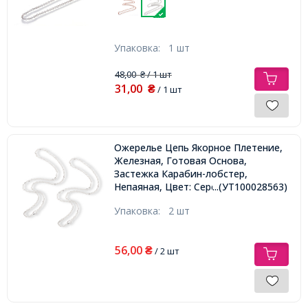
Упаковка:
1 шт
48,00
/ 1 шт
₴
31,00
₴
/ 1 шт
Ожерелье Цепь Якорное Плетение,
Железная, Готовая Основа,
Застежка Карабин-лобстер,
Непаяная, Цвет: Серебро, Длина
...(УТ100028563)
45см,
Упаковка:
2 шт
56,00
₴
/ 2 шт