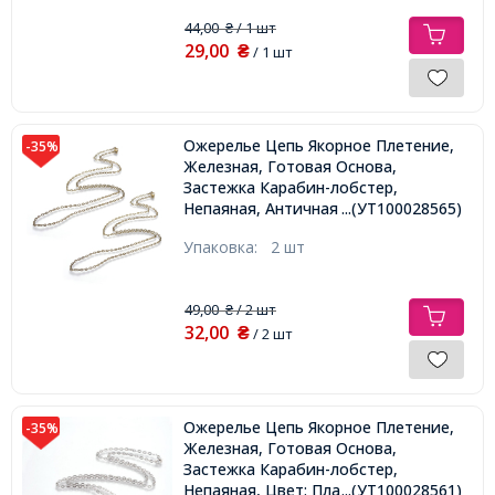
44,00
/ 1 шт
₴
29,00
₴
/ 1 шт
Ожерелье Цепь Якорное Плетение,
-35%
Железная, Готовая Основа,
Застежка Карабин-лобстер,
Непаяная, Античная Бронза, 45см,
...(УТ100028565)
Звено 4х3х0.5мм,
Упаковка:
2 шт
49,00
/ 2 шт
₴
32,00
₴
/ 2 шт
Ожерелье Цепь Якорное Плетение,
-35%
Железная, Готовая Основа,
Застежка Карабин-лобстер,
Непаяная, Цвет: Платина, 45см,
...(УТ100028561)