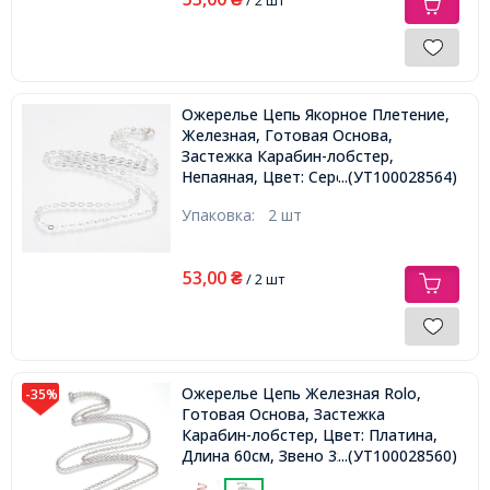
Ожерелье Цепь Якорное Плетение,
Железная, Готовая Основа,
Застежка Карабин-лобстер,
Непаяная, Цвет: Серебро, 60см,
...(УТ100028564)
Звено 4х3х0.5мм,
Упаковка:
2 шт
53,00
₴
/ 2 шт
Ожерелье Цепь Железная Rolo,
-35%
Готовая Основа, Застежка
Карабин-лобстер, Цвет: Платина,
Длина 60см, Звено 3х0.8мм,
...(УТ100028560)