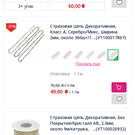
60,00
3+ упак.
₴
Стразовая Цепь Декоративная,
-35%
Класс А, Серебро/Микс, Ширина
2мм, около 360шт/1.1м,
...(УТ100017867)
Показать еще
Упаковка:
1.1м
75,00
/ 1.1м
₴
49,00
₴
/ 1.1м
Стразовая Цепь Декоративная, Без
Покрытия/Кристалл АВ, 2.3мм,
около 9м/катушка,
...(УТ100020932)