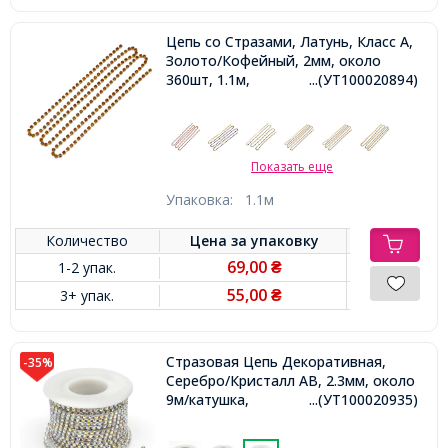
Цепь со Стразами, Латунь, Класс А,
Золото/Кофейный, 2мм, около
360шт, 1.1м,
...(УТ100020894)
Показать еще
Упаковка:
1.1м
Количество
Цена за
упаковку
69,00
1-2 упак.
₴
55,00
3+ упак.
₴
Стразовая Цепь Декоративная,
-35%
Серебро/Кристалл АВ, 2.3мм, около
9м/катушка,
...(УТ100020935)