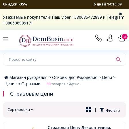
6 дней 14:10:08
Скидки -35%
×
Уважаемые покупатели! Наш Viber +380685472889 и Telegram
+380506989171
0
Магазин рукоделия >
Основы для Рукоделия >
Цепи >
Цепи со Стразами
93
товара найдено
Стразовые цепи
Сортировка
|
Фильтр
Стразовая Цепь Декоративная,