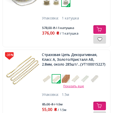
Упаковка:
1 катушка
578,00
/ 1 катушка
₴
376,00
₴
/ 1 катушка
Стразовая Цепь Декоративная,
-35%
Класс А, Золото/Кристалл АВ,
2.8мм, около 285шт/1.5м,
...(УТ100015227)
Показать еще
Упаковка:
1.5м
85,00
/ 1.5м
₴
55,00
₴
/ 1.5м