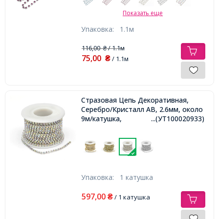
Показать еще
Упаковка:
1.1м
116,00
/ 1.1м
₴
75,00
₴
/ 1.1м
Стразовая Цепь Декоративная,
Серебро/Кристалл АВ, 2.6мм, около
9м/катушка,
...(УТ100020933)
Упаковка:
1 катушка
597,00
₴
/ 1 катушка