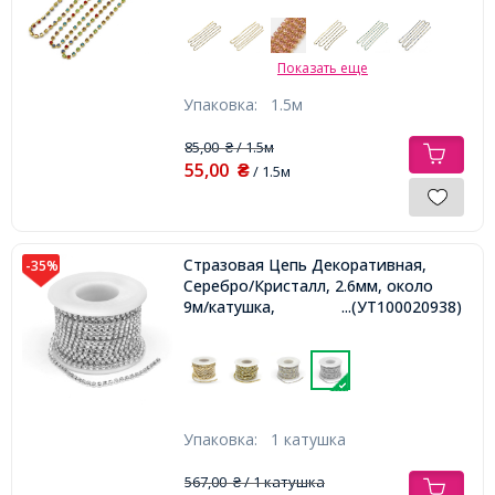
Показать еще
Упаковка:
1.5м
85,00
/ 1.5м
₴
55,00
₴
/ 1.5м
Стразовая Цепь Декоративная,
-35%
Серебро/Кристалл, 2.6мм, около
9м/катушка,
...(УТ100020938)
Упаковка:
1 катушка
567,00
/ 1 катушка
₴