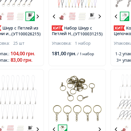
Шнур с Петлей из
Набор Шнур с
Ко
ни и Нейлона,
Петлей Нейлон и
Цепочко
...(УТ100026215)
...(УТ100031215)
ва Фурнитура для
Латунь, для Брелков,
и Ключе
ковка:
25 шт
Упаковка:
1 набор
Упаков
оков, Черный,
мобильных, Украшений,
Платина
, Кольцо 8мм,
Микс, 60мм, Кольцо
Кольцо 
104,00
грн.
181,00
грн.
упак.
:
1-2 упак
/ 1 набор
8мм, 6 цветов, 60шт /
Внутрен
83,00
грн.
упак.
:
3+ упак
набор
21мм