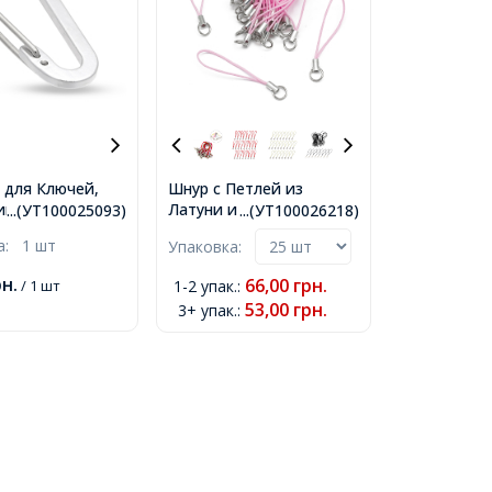
 для Ключей,
Шнур с Петлей из
й, Цвет:
Латуни и Нейлона,
...(УТ100025093)
...(УТ100026218)
, Размер
Основа Фурнитура для
ка:
1 шт
Упаковка:
5x9 мм,
Брелоков, Розовый,
60мм, Кольцо 8мм,
рн.
66,00
грн.
/ 1 шт
1-2 упак.
:
53,00
грн.
3+ упак.
: