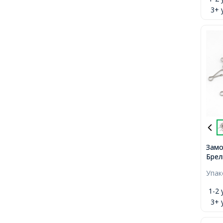
3+ 
Замо
Брел
Плат
Упа
1-2 
3+ 