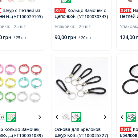
Шнур с Петлей из
Кольцо Замочек с
На
ни и Нейлона,
Цепочкой, для Брелоков
Петлей 
...(УТ100029105)
...(УТ100030343)
ва Фурнитура для
и Ключей, Железное,
Нейлона
ковка:
25 шт
Упаковка:
20 шт
Упаков
оков, Белый, 60мм,
Бронза, 46мм, Кольцо
Фурниту
цо 8мм,
24x2мм, Звено 6x4.5мм,
Брелоко
00
грн.
90,00
грн.
124,00
/ 25 шт
/ 20 шт
Белый, 
8мм, 40
р Кольцо Замочек,
Основа для Брелоков
Ко
зо, для Брелоков и
Шнур Кожаный, Черная,
Брелков
...(УТ100031039)
...(УТ100025327)