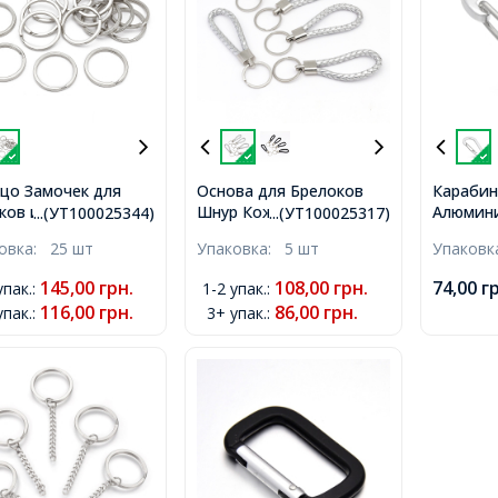
цо Замочек для
Основа для Брелоков
Карабин
ков и Ключей
Шнур Кожаный,
Алюмини
...(УТ100025344)
...(УТ100025317)
зное, Платина,
Серебро, 115-
Серебро
ковка:
25 шт
Упаковка:
5 шт
Упаков
, Диаметр Внутри
125x15.5мм, Кольцо
60.5x30.
,
30x2мм,
145,00
грн.
108,00
грн.
74,00
г
упак.
:
1-2 упак.
:
116,00
грн.
86,00
грн.
упак.
:
3+ упак.
: