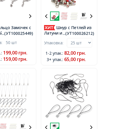
льцо Замочек с
Шнур с Петлей из
й для Брелоков
Латуни и Нейлона,
...(УТ100025449)
...(УТ100026212)
й Железное,
Основа Фурнитура для
ка:
50 шт
Упаковка:
, Длина 45мм,
Брелоков, Микс, 60мм,
25x2.5мм,
Кольцо 8мм,
199,00
грн.
82,00
грн.
.
:
1-2 упак.
:
ний Диаметр
159,00
грн.
65,00
грн.
.
:
3+ упак.
: