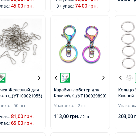
45,00
грн.
74,00
грн.
упак.
:
3+ упак.
:
чек Железный для
Карабин-лобстер для
Кольцо 
ков и Ключей,
Ключей, Сплав с
Ключей
...(УТ100021055)
...(УТ100029890)
ина, 31х9х1мм,
поворотной застежкой
Сталь, 2
ковка:
50 шт
Упаковка:
2 шт
Упаков
и кольцом, Цвет:
упаковка
Мультицвет, Размер:
81,00
грн.
113,00
грн.
203,00
упак.
:
/ 2 шт
69мм, Карабин
65,00
грн.
упак.
:
34х23х5мм, Кольцо
30х2.5мм, Поворотная
застежка 19х8.5х6мм,