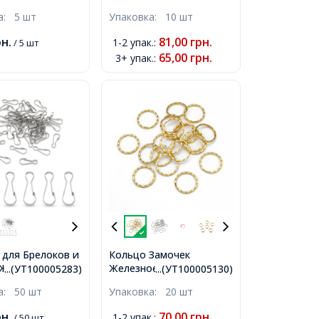
е, Оружейная
и Ключей, Черный,
ка:
5 шт
Упаковка:
10 шт
32мм,
28мм, Внутренний
ний диаметр
Диаметр 23мм,
рн.
81,00
грн.
1-2 упак.
:
/ 5 шт
65,00
грн.
3+ упак.
:
 для Брелоков и
Кольцо Замочек
Железный,
Железное для Брелоков
...(УТ100005283)
...(УТ100005130)
, 20х8х2мм,
и Ключей, Золото,
ка:
50 шт
Упаковка:
20 шт
ний диаметр
25х1мм,
рн.
70,00
грн.
1-2 упак.
:
/ 50 шт