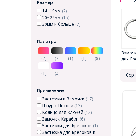
Размер
14~19мм
(2)
20~29мм
(15)
30мм и больше
(7)
Палитра
Замочк
(2)
(7)
(1)
(1)
(8)
для Бр
(1)
(2)
Сорт
Применение
Застежки и Замочки
(17)
Шнур с Петлей
(13)
Кольцо для Ключей
(12)
Замочек Карабин
(6)
Застежки для Брелоков
(1)
Застежка для Брелоков и