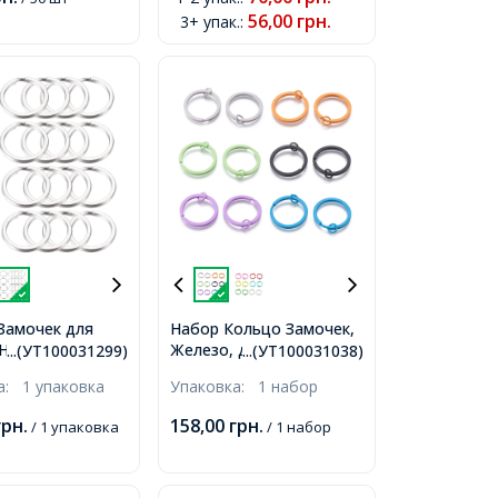
56,00
грн.
3+ упак.
:
Замочек для
Набор Кольцо Замочек,
 Нержавеющая
Железо, для Брелоков и
...(УТ100031299)
...(УТ100031038)
5x2.6мм, 20шт/
Ключей, Окрашенные,
ка:
1 упаковка
Упаковка:
1 набор
,
Цвет: Микс, Размер:
30х2мм, Внутренний
грн.
158,00
грн.
/ 1 упаковка
/ 1 набор
диаметр: 24мм, 12шт/
набор,