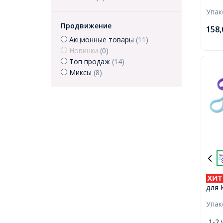
Ключ
Упа
Цвет
30х2
Продвижение
158
диам
Акционные товары
(11)
набо
Новинки
(0)
Топ продаж
(14)
Миксы
(8)
для 
Цвет
Упа
51x2
6мм,
1-2 