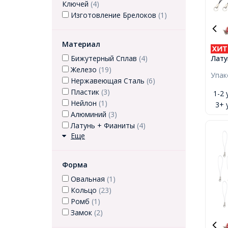
Ключей
(4)
Изготовление Брелоков
(1)
Материал
Лату
Бижутерный Сплав
(4)
Осно
Железо
(19)
Упа
Брел
Нержавеющая Сталь
(6)
60мм
Пластик
(3)
1-2 
Нейлон
(1)
3+ 
Алюминий
(3)
Латунь + Фианиты
(4)
Еще
Форма
Овальная
(1)
Кольцо
(23)
Ромб
(1)
Замок
(2)