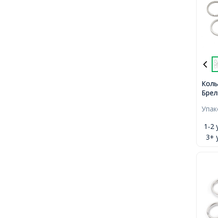
Коль
Брел
Желе
Упа
30мм
24мм
1-2 
3+ 