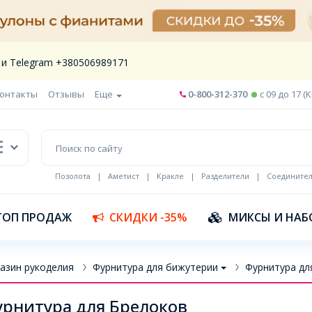
 и Telegram +380506989171
онтакты
Отзывы
Еще
0-800-312-370
c 09 до 17 (
Позолота
|
Аметист
|
Кракле
|
Разделители
|
Соедините
Шнур кожа
ТОП ПРОДАЖ
СКИДКИ -35%
МИКСЫ И НАБ
азин рукоделия
Фурнитура для бижутерии
Фурнитура дл
рнитура для Брелоков