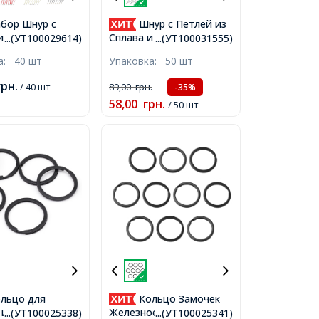
бор Шнур с
Шнур с Петлей из
из Латуни и
Сплава и Нейлона,
...(УТ100029614)
...(УТ100031555)
, Основа
Основа Фурнитура для
ка:
40 шт
Упаковка:
50 шт
ра для
Брелоков, Черный, 50-
в, Черный и
60мм, отверстие 3мм,
грн.
/ 40 шт
89,00
грн.
-35%
60мм, Кольцо
58,00
грн.
/ 50 шт
шт/набор
льцо для
Кольцо Замочек
 и Ключей,
Железное для Брелоков
...(УТ100025338)
...(УТ100025341)