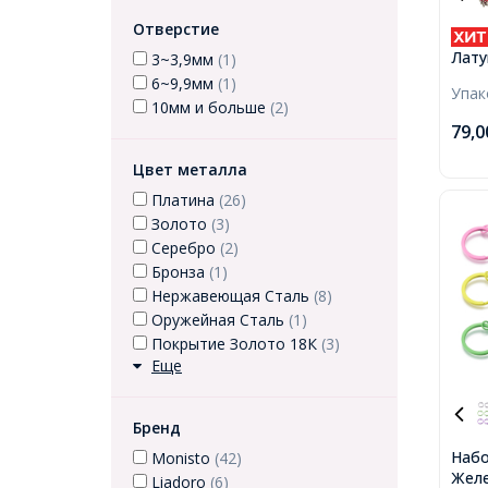
Отверстие
Лату
3~3,9мм
(1)
Осно
6~9,9мм
(1)
Упа
Брел
10мм и больше
(2)
Коль
79,
Цвет металла
Платина
(26)
Золото
(3)
Серебро
(2)
Бронза
(1)
Нержавеющая Сталь
(8)
Оружейная Сталь
(1)
Покрытие Золото 18К
(3)
Еще
Бренд
Набо
Monisto
(42)
Желе
Liadoro
(6)