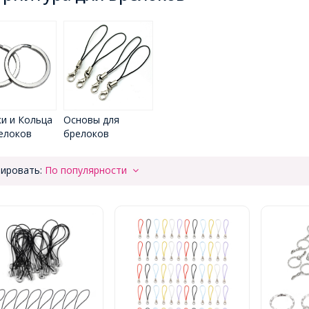
и и Кольца
Основы для
елоков
брелоков
ировать:
По популярности