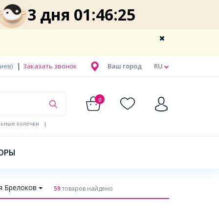
3 дня 01:46:24
|
Киев)
Заказать звонок
Ваш город
RU
0
льные колечки
|
ОРЫ
я Брелоков
59
товаров найдено