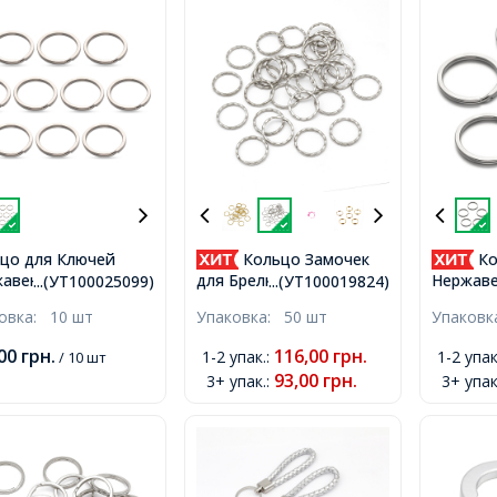
цо для Ключей
Кольцо Замочек
Ко
авеющая сталь,
для Брелков и Ключей
Нержав
...(УТ100025099)
...(УТ100019824)
мм,
Железное, Платина,
для Клю
ковка:
10 шт
Упаковка:
50 шт
Упаков
25х1.5мм,
30х3мм,
,00
грн.
116,00
грн.
1-2 упак.
:
1-2 упак
/ 10 шт
93,00
грн.
3+ упак.
:
3+ упак