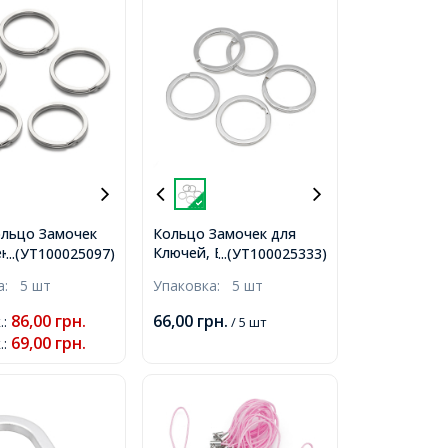
льцо Замочек
Кольцо Замочек для
Ключей, Брелоков
еющая Сталь
...(УТ100025097)
...(УТ100025333)
Нержавеющая Сталь,
чей и Брелков,
ка:
5 шт
Упаковка:
5 шт
28x2.7мм,
86,00
грн.
66,00
грн.
.
:
/ 5 шт
69,00
грн.
.
: