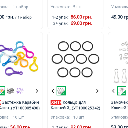
ей, Окрашенные,
116мм, Кольцо 30x2мм,
Железно
ковка:
1 набор
Упаковка:
5 шт
Упаков
: Микс, Размер:
Сталь, 
мм, Внутренний
Внутрен
,00
грн.
86,00
грн.
49,00
г
1-2 упак.
:
/ 1 набор
етр: 24мм, 12шт/
26.8мм,
69,00
грн.
3+ упак.
:
р,
Застежка Карабин
Кольцо для
Замочек
Ключей 
Ключей, Пластик,
Ключей Железное,
...(УТ100005490)
...(УТ100025342)
Платина
: Микс, Размер:
Черный, 30мм,
ковка:
10 шт
Упаковка:
10 шт
Упаков
Внутрен
5x3мм, Отверстие
Внутренний Диаметр
19х6мм,
24.5мм,
56,00
грн.
92,00
грн.
53,00
г
упак.
:
1-2 упак.
: