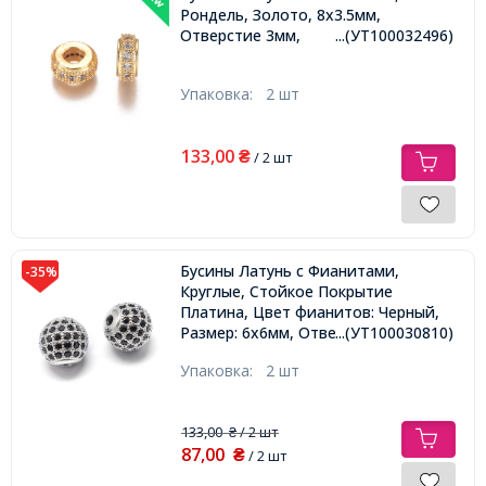
Рондель, Золото, 8х3.5мм,
Отверстие 3мм,
...(УТ100032496)
Упаковка:
2 шт
133,00
₴
/ 2 шт
Бусины Латунь с Фианитами,
-35%
Круглые, Стойкое Покрытие
Платина, Цвет фианитов: Черный,
Размер: 6х6мм, Отверстие 1.5мм,
...(УТ100030810)
Упаковка:
2 шт
133,00
/ 2 шт
₴
87,00
₴
/ 2 шт