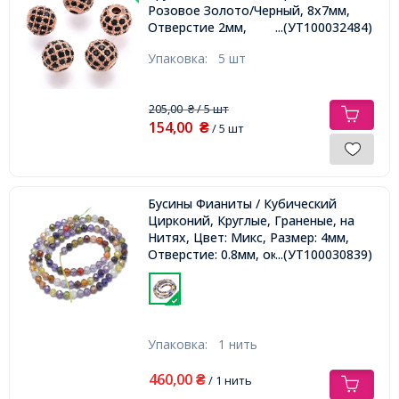
Розовое Золото/Черный, 8х7мм,
Отверстие 2мм,
...(УТ100032484)
Упаковка:
5 шт
205,00
/ 5 шт
₴
154,00
₴
/ 5 шт
Бусины Фианиты / Кубический
Цирконий, Круглые, Граненые, на
Нитях, Цвет: Микс, Размер: 4мм,
Отверстие: 0.8мм, около
...(УТ100030839)
87шт/36см/нить,
Упаковка:
1 нить
460,00
₴
/ 1 нить