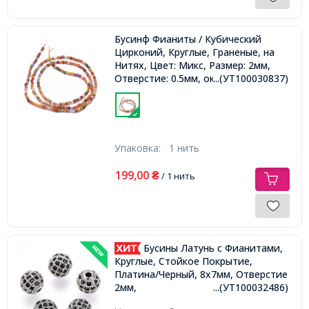
Бусинф Фианиты / Кубический
Цирконий, Круглые, Граненые, на
Нитях, Цвет: Микс, Размер: 2мм,
Отверстие: 0.5мм, около
...(УТ100030837)
160шт/36см,
Упаковка:
1 нить
199,00
₴
/ 1 нить
Бусины Латунь с Фианитами,
Круглые, Стойкое Покрытие,
Платина/Черный, 8х7мм, Отверстие
2мм,
...(УТ100032486)