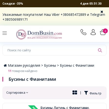
4 дня 05:51:29
Скидки -35%
×
Уважаемые покупатели! Наш Viber +380685472889 и Telegram
+380506989171
0
Магазин рукоделия >
Бусины >
Бусины с Фианитами
11
товаров найдено
Бусины с Фианитами
Сортировка
|
Фильтр
Бусины Латунь с Фианитами,