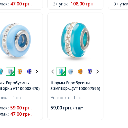
47,00
грн.
108,00
грн.
упак.
:
3+ упак.
:
3+ упак
тие 5мм,
Отв-тие
ы Евробусины
Шармы Евробусины
ворк, Ручная
Лэмпворк, Ручная
...(УТ100008470)
...(УТ100007596)
та, Вставка из
Работа, Вставка из
ковка:
1 шт
Упаковка:
1 шт
ни, Стразы Горный
Латуни, Стразы Горный
таль, Рондель,
Хрусталь, Рондель,
59,00
грн.
59,00
грн.
упак.
:
/ 1 шт
сно-голубой,
Голубой, 13х9мм, Отв-
47,00
грн.
упак.
:
мм, Отв-тие 5мм,
тие 5мм,