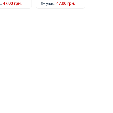
47,00
грн.
47,00
грн.
.
:
3+ упак.
:
 5мм,
13х9мм, Отв-тие 5мм,