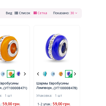
Вид:
Список
Сетка
Показано:
30
Евробусины
Шармы Евробусины
к, Ручная
Лэмпворк, Ручная
...(УТ100008471)
...(УТ100008478)
 Вставка из
Работа, Вставка из
ка:
1 шт
Упаковка:
1 шт
 Стразы Горный
Латуни, Стразы Горный
ь, Рондель,
Хрусталь, Рондель,
59,00
грн.
59,00
грн.
.
:
1-2 упак.
:
ый, 13х9мм,
Цвет: Синий, Размер: