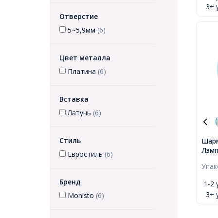
3+ 
Отв-
Отверстие
5~5,9мм
(6)
Цвет металла
Платина
(6)
Вставка
Латунь
(6)
Стиль
Шарм
Лэмп
Евростиль
(6)
Рабо
Упа
Лату
Хрус
Бренд
1-2 
Небе
3+ 
Monisto
(6)
13х9