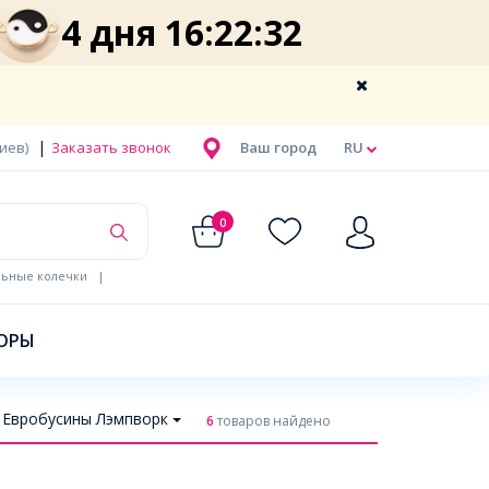
4 дня 16:22:31
|
Киев)
Заказать звонок
Ваш город
RU
0
льные колечки
|
ОРЫ
Евробусины Лэмпворк
6
товаров найдено