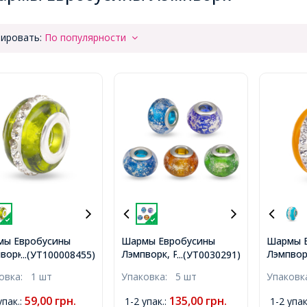
ировать:
По популярности
ы Евробусины
Шармы Евробусины
Шармы 
ворк, Ручная
Лэмпворк, Ручная
Лэмпвор
...(УТ100008455)
...(УТ0030291)
та, Вставка из
Работа, Вставка из
Работа,
ковка:
1 шт
Упаковка:
5 шт
Упаков
ни, Стразы Горный
Латуни, Рондель, Цвет:
Латуни,
таль, Рондель,
Микс, Размер: 14х10мм,
Хрустал
59,00
грн.
135,00
грн.
упак.
:
1-2 упак.
:
1-2 упак
ковый, 13х9мм,
Отверстие 5мм,
Оранжев