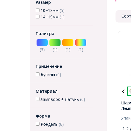
Размер
10~13мм
(5)
Сорт
14~19мм
(1)
Палитра
(3)
(1)
(1)
(1)
Применение
Бусины
(6)
Материал
Лэмпворк + Латунь
(6)
Шарм
Лэмп
Рабо
Форма
Упа
Лату
Рондель
(6)
Хрус
1-2 
Олив