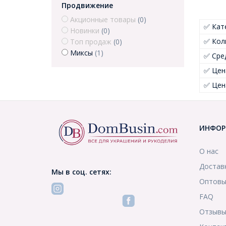
Продвижение
Акционные товары
(0)
✅ Кат
Новинки
(0)
✅ Кол
Топ продаж
(0)
Миксы
(1)
✅ Сре
✅ Цен
✅ Цен
ИНФОР
О нас
Достав
Мы в соц. сетях:
Оптовы
FAQ
Отзыв