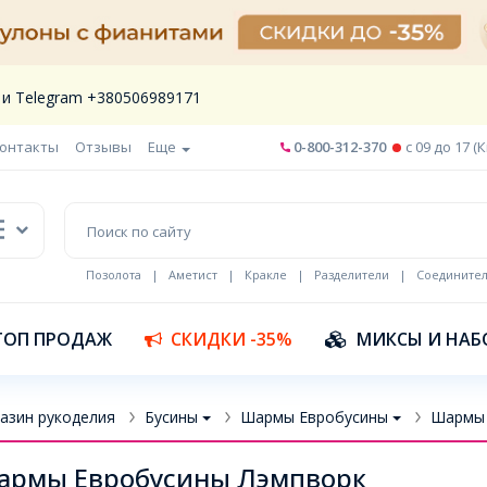
 и Telegram +380506989171
онтакты
Отзывы
Еще
0-800-312-370
c 09 до 17 (
Позолота
|
Аметист
|
Кракле
|
Разделители
|
Соедините
Шнур кожа
ТОП ПРОДАЖ
СКИДКИ -35%
МИКСЫ И НАБ
азин рукоделия
Бусины
Шармы Евробусины
Шармы 
армы Евробусины Лэмпворк