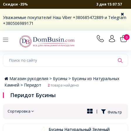
3 дня 15:07:57
Скидки -35%
×
Уважаемые покупатели! Наш Viber +380685472889 и Telegram
+380506989171
0
Магазин рукоделия >
Бусины >
Бусины из Натуральных
Камней >
Перидот
2
товара найдено
Перидот Бусины
Сортировка
|
Фильтр
Бусины Натуральный Зеленый