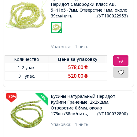
Перидот Самородки Класс АВ,
5~11х5~7мм, Отверстие 1мм, около
39см/нить,
...(УТ100022953)
Упаковка:
1 нить
Количество
Цена за
упаковку
578,00
1-2 упак.
₴
520,00
3+ упак.
₴
Бусины Натуральный Перидот
-30%
Кубики Граненые, 2х2х2мм,
Отверстие 0.6мм, около
173шт/38см/нить,
...(УТ100032800)
Упаковка:
1 нить