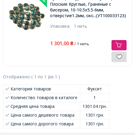
Плоские Круглые, Граненые с
бисером, 10-10.5х5.5-6мм,
отверстие1.2мм, около
...(УТ100033123)
26шт/34.5см/нить,
Упаковка:
1 нить
1 301,00
₴
/ 1 нить
Отображено с
1
по
1
(из
1
)
✅ Категория товаров
Фуксит
✅ Количество товаров в каталоге
1
✅ Средняя цена товара
1301.04 грн.
✅ Цена самого дешевого товара
1301 грн.
✅ Цена самого дорогого товара
1301 грн.