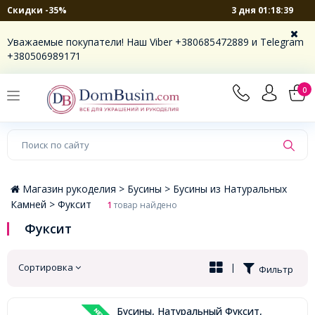
3 дня 01:18:39
Скидки -35%
×
Уважаемые покупатели! Наш Viber +380685472889 и Telegram
+380506989171
0
Магазин рукоделия >
Бусины >
Бусины из Натуральных
Камней >
Фуксит
1
товар найдено
Фуксит
Сортировка
|
Фильтр
Бусины, Натуральный Фуксит,