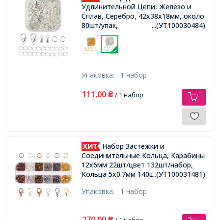
Удлинительной Цепи, Железо и
Сплав, Серебро, 42х38х18мм, около
80шт/упак,
...(УТ100030484)
Упаковка:
1 набор
111,00
₴
/ 1 набор
Набор Застежки и
Соединительные Кольца, Карабины
12х6мм 22шт/цвет 132шт/набор,
...(УТ100031481)
Кольца 5х0.7мм 140шт/цвет 840шт/
набор,
Упаковка:
1 набор
270,00
₴
/ 1 набор