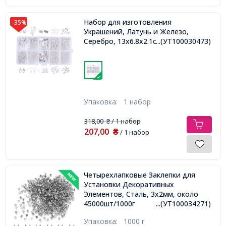
Набор для изготовления
-35%
Украшений, Латунь и Железо,
Серебро, 13х6.8х2.1см,
...(УТ100030473)
Упаковка:
1 набор
318,00
/ 1 набор
₴
207,00
₴
/ 1 набор
Четырехлапковые Заклепки для
Установки Декоративных
Элементов, Сталь, 3х2мм, около
45000шт/1000г
...(УТ100034271)
Упаковка:
1000 г