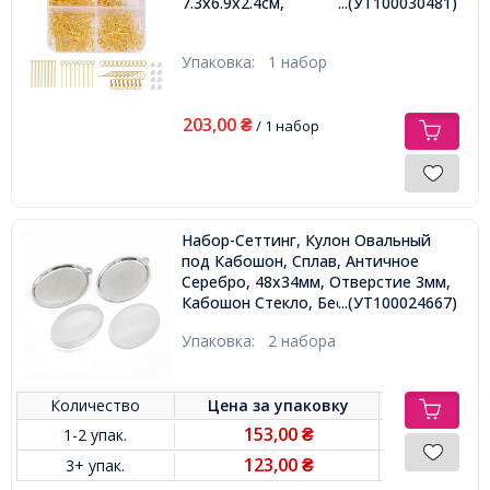
7.3х6.9х2.4см,
...(УТ100030481)
Упаковка:
1 набор
203,00
₴
/ 1 набор
Набор-Сеттинг, Кулон Овальный
под Кабошон, Сплав, Античное
Серебро, 48х34мм, Отверстие 3мм,
Кабошон Стекло, Бесцветный,
...(УТ100024667)
40х30х8мм,
Упаковка:
2 набора
Количество
Цена за
упаковку
153,00
1-2 упак.
₴
123,00
3+ упак.
₴