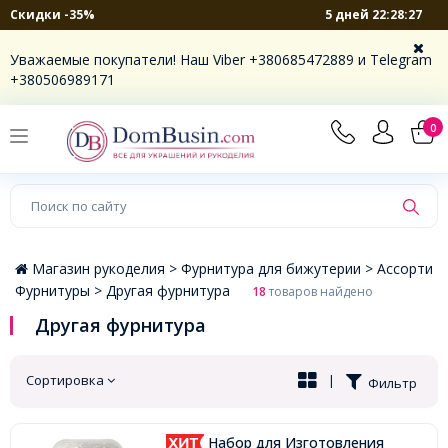
5 дней 22:28:27
Скидки -35%
×
Уважаемые покупатели! Наш Viber +380685472889 и Telegram
+380506989171
0
Магазин рукоделия >
Фурнитура для бижутерии >
Ассорти
Фурнитуры >
Другая фурнитура
18
товаров найдено
Другая фурнитура
Сортировка
|
Фильтр
Набор для Изготовления