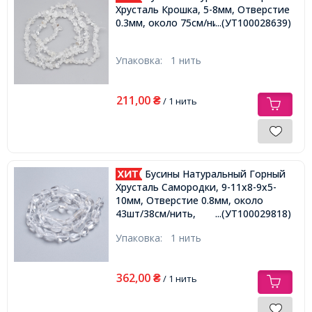
Хрусталь Крошка, 5-8мм, Отверстие
0.3мм, около 75см/нить,
...(УТ100028639)
Упаковка:
1 нить
211,00
₴
/ 1 нить
Бусины Натуральный Горный
Хрусталь Самородки, 9-11х8-9х5-
10мм, Отверстие 0.8мм, около
43шт/38см/нить,
...(УТ100029818)
Упаковка:
1 нить
362,00
₴
/ 1 нить