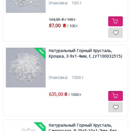
Упаковка:
100 г
134,00
/ 100 г
₴
87,00
₴
/ 100 г
Натуральный Горный Хрусталь,
Крошка, 3-9x1-4мм, без Отверстия,
...(УТ100032515)
Упаковка:
1000 г
635,00
₴
/ 1000 г
Натуральный Горный Хрусталь,
Самородок, 8-20x5-10x1-7мм, без