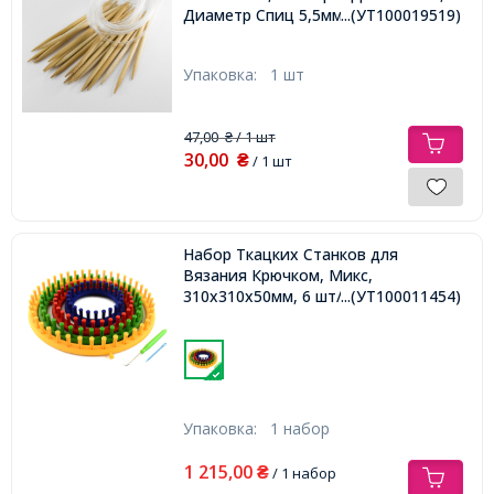
Диаметр Спиц 5,5мм,
...(УТ100019519)
Упаковка:
1 шт
47,00
/ 1 шт
₴
30,00
₴
/ 1 шт
Набор Ткацких Станков для
Вязания Крючком, Микс,
310x310x50мм, 6 шт/упак,
...(УТ100011454)
Упаковка:
1 набор
1 215,00
₴
/ 1 набор