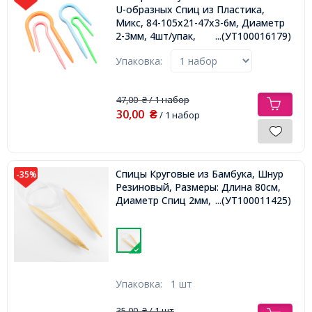
U-образных Спиц из Пластика,
Микс, 84-105x21-47x3-6м, Диаметр
2-3мм, 4шт/упак,
...(УТ100016179)
Упаковка:
47,00
/ 1 набор
₴
30,00
₴
/ 1 набор
Спицы Круговые из Бамбука, Шнур
-35%
Резиновый, Размеры: Длина 80см,
Диаметр Спиц 2мм,
...(УТ100011425)
Упаковка:
1 шт
35,00
/ 1 шт
₴