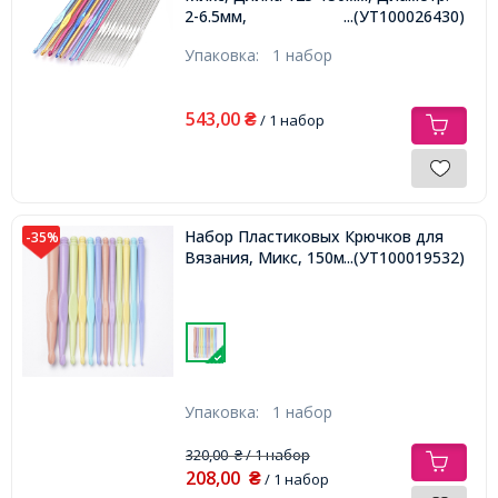
2-6.5мм,
...(УТ100026430)
Упаковка:
1 набор
543,00
₴
/ 1 набор
Набор Пластиковых Крючков для
-35%
Вязания, Микс, 150мм, 12шт/упак,
...(УТ100019532)
Упаковка:
1 набор
320,00
/ 1 набор
₴
208,00
₴
/ 1 набор