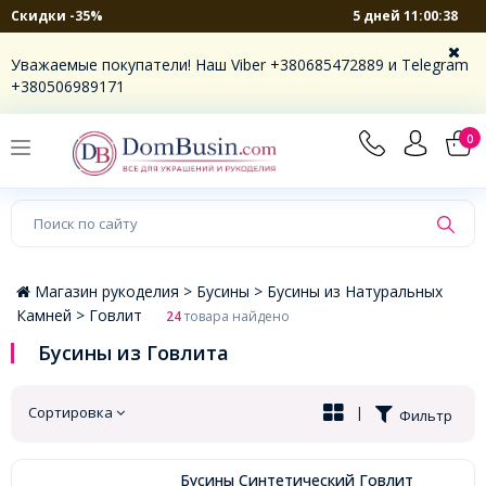
5 дней 11:00:37
Скидки -35%
×
Уважаемые покупатели! Наш Viber +380685472889 и Telegram
+380506989171
0
Магазин рукоделия >
Бусины >
Бусины из Натуральных
Камней >
Говлит
24
товара найдено
Бусины из Говлита
Сортировка
|
Фильтр
Бусины Синтетический Говлит