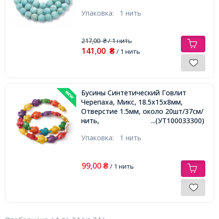
43шт/37.5см/нить,
Упаковка:
1 нить
217,00
/ 1 нить
₴
141,00
₴
/ 1 нить
Бусины Синтетический Говлит
Черепаха, Микс, 18.5х15х8мм,
Отверстие 1.5мм, около 20шт/37см/
нить,
...(УТ100033300)
Упаковка:
1 нить
99,00
₴
/ 1 нить