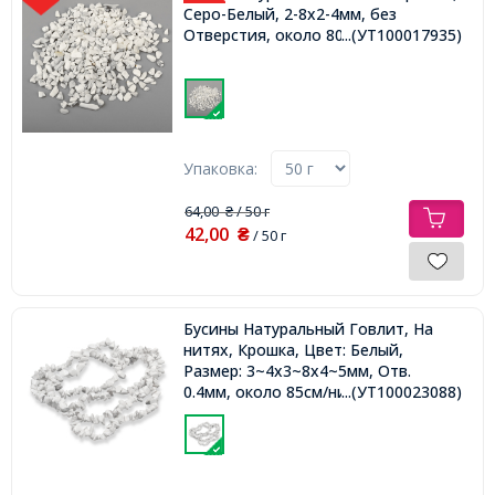
Серо-Белый, 2-8x2-4мм, без
Отверстия, около 800шт/50г,
...(УТ100017935)
Упаковка:
64,00
/ 50 г
₴
42,00
₴
/ 50 г
Бусины Натуральный Говлит, На
нитях, Крошка, Цвет: Белый,
Размер: 3~4x3~8x4~5мм, Отв.
0.4мм, около 85см/нить,
...(УТ100023088)