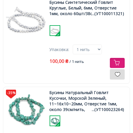
Бусины Синтетический Говлит
Круглые, Белый, 6мм, Отверстие
1мм, около 60шт/38см/нить,
...(УТ100011321)
Упаковка:
100,00
₴
/ 1 нить
Бусины Натуральный Говлит
-35%
Кусочки, Морской Зеленый,
11~16x10~20мм, Отверстие 1мм,
около 39см/нить,
...(УТ100023264)