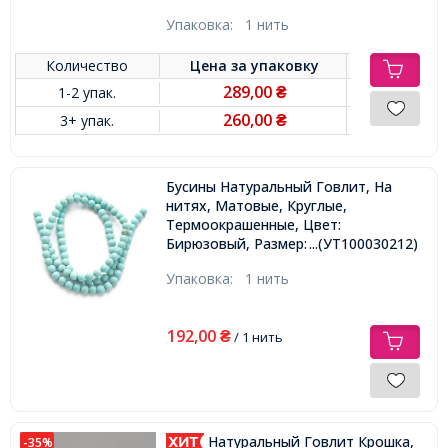
Упаковка:
1 нить
Количество
Цена за
упаковку
289,00
1-2 упак.
₴
260,00
3+ упак.
₴
Бусины Натуральный Говлит, На
нитях, Матовые, Круглые,
Термоокрашенные, Цвет:
Бирюзовый, Размер: 4мм,
...(УТ100030212)
Отверстие 1мм, около 85шт/35.5см/
Упаковка:
1 нить
нить,
192,00
₴
/ 1 нить
Натуральный Говлит Крошка,
-35%