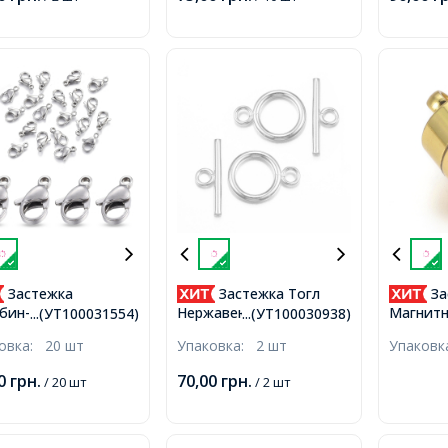
Застежка
Застежка Тогл
За
бин-Лобстер,
Нержавеющая Сталь,
Магнитн
...(УТ100031554)
...(УТ100030938)
авеющая Сталь,
Серебро, 18.5х13.5х2мм,
Колонка
ковка:
20 шт
Упаковка:
2 шт
Упаков
.5х3.5мм, Отверстие
Палочка 20х7х2мм,
Покрыти
м,
Отверстие 3мм,
11х6.5м
00
грн.
70,00
грн.
/ 20 шт
/ 2 шт
1.2мм,