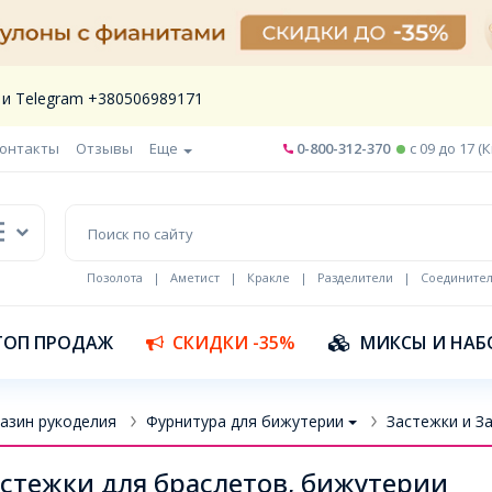
 и Telegram +380506989171
онтакты
Отзывы
Еще
0-800-312-370
c 09 до 17 (
Позолота
|
Аметист
|
Кракле
|
Разделители
|
Соедините
Шнур кожа
ТОП ПРОДАЖ
СКИДКИ -35%
МИКСЫ И НАБ
азин рукоделия
Фурнитура для бижутерии
Застежки и З
стежки для браслетов, бижутерии