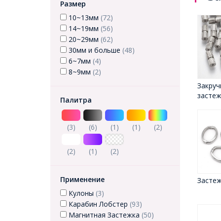
Размер
10~13мм
(72)
14~19мм
(56)
20~29мм
(62)
30мм и больше
(48)
6~7мм
(4)
8~9мм
(2)
Закру
застеж
Палитра
(3)
(6)
(1)
(1)
(2)
(2)
(1)
(2)
Применение
Застеж
Кулоны
(3)
Карабин Лобстер
(93)
Магнитная Застежка
(50)