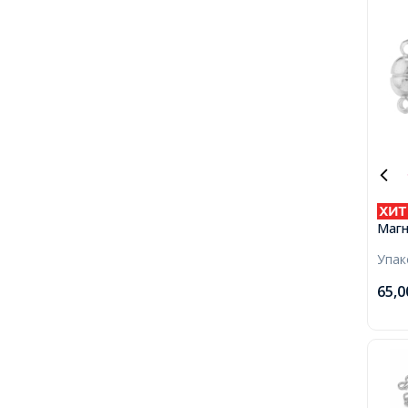
Магн
Круг
Упа
Коле
11x5
65,