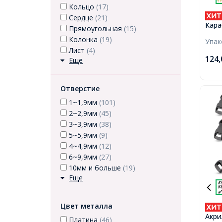
Кольцо
(17)
Сердце
(21)
Кара
Прямоугольная
(15)
Мета
Колонка
(19)
Упа
16х8
Лист
(4)
124
Еще
Отверстие
1~1,9мм
(101)
2~2,9мм
(45)
3~3,9мм
(38)
5~5,9мм
(9)
4~4,9мм
(12)
6~9,9мм
(27)
10мм и больше
(19)
Еще
Цвет металла
Акри
Платина
(46)