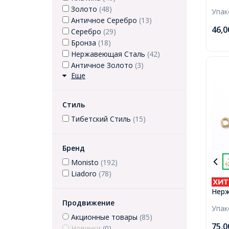
29x1
Золото
(48)
Упа
11х3
Античное Серебро
(13)
46,
Серебро
(29)
Бронза
(18)
Нержавеющая Сталь
(42)
Античное Золото
(3)
Еще
Стиль
Тибетский Стиль
(15)
Бренд
Monisto
(192)
Liadoro
(78)
Нерж
Позо
Продвижение
Упа
18.5
Акционные товары
(85)
20х7
75,
Новинки
(0)