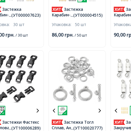
Застежка
Застежка
За
бин-Лобстер,
Карабин-Лобстер
Карабин
...(УТ000007623)
...(УТ000004515)
лл, Золото,
Металлический Сплав,
Металл,
ковка:
30 шт
Упаковка:
50 шт
Упаков
мм, Отверстие 2мм,
Платина, 12х6мм,
Размер:
Отверстие 1.5мм,
Отверст
,00
грн.
86,00
грн.
90,00
г
/ 30 шт
/ 50 шт
Застежки Фастекс
Застежка Тогл
За
ловая, Черный,
Сплав, Античное
Закруч
...(УТ100006289)
...(УТ100020777)