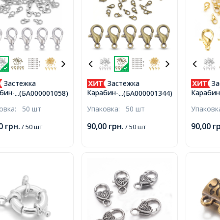
Застежка
Застежка
За
бин-Лобстер
Карабин-Лобстер,
Карабин
...(БА000001058)
...(БА000001344)
овый Сплав,
Металл, Цвет: Бронза,
Металл,
ковка:
50 шт
Упаковка:
50 шт
Упаков
ина, 10х6мм,
Размер: 10х6мм,
10х6мм,
рстие 1мм,
Отверстие 1мм,
00
грн.
90,00
грн.
90,00
г
/ 50 шт
/ 50 шт