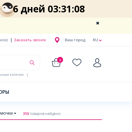
6 дней 03:31:07
|
Киев)
Заказать звонок
Ваш город
RU
0
льные колечки
|
ОРЫ
амочки
350
товаров найдено