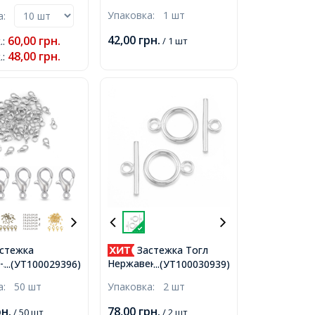
я Латунь,
Античное Серебро,
Упаковка:
1 шт
ка:
, Длина 14мм,
Голова 23x12x8.5мм,
а 7х3мм,
Отв. 8х3, Под Стразы
42,00
грн.
60,00
грн.
.
:
/ 1 шт
ие 1.8мм,
2мм, Хвост: 19х19х9мм,
48,00
грн.
.
:
Полуотв. 7мм,,
стежка
Застежка Тогл
-Лобстер,
Нержавеющая Сталь,
...(УТ100029396)
...(УТ100030939)
Платина, 10х6мм,
Серебро, 21х16х2мм,
ка:
50 шт
Упаковка:
2 шт
ие 1мм,
Палочка 23х7х2мм,
Отверстие 3мм,
рн.
78,00
грн.
/ 50 шт
/ 2 шт