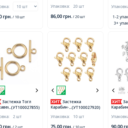
5x6мм, Отверстие
Серебро, 16х13мм,
Винтова
Упаковка:
20 шт
ковка:
Упаков
.5мм,
Палочка 18х6мм,
Серебро
Отверстие 2мм,
Застежк
86,00
грн.
00
грн.
/ 20 шт
1-2 упак
/ 10 шт
Отверст
3+ упак
Застежка Тогл
Застежка
За
авеющая Сталь,
Карабин-Лобстер
Карабин
...(УТ100027855)
...(УТ100027920)
лота 18К,
Нержавеющая Сталь,
Сплав, 
ковка:
2 шт
Упаковка:
10 шт
Упаков
х13.5х2мм, Палочка
Позолота 24К, 9х6х3мм,
Отверст
х2мм, Отверстие
Отверстие 1мм,
00
грн.
75,00
грн.
90,00
г
/ 2 шт
/ 10 шт