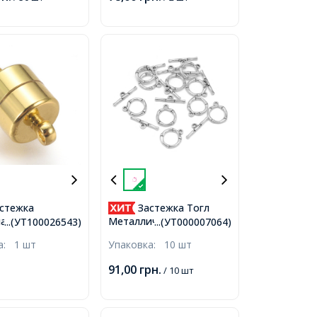
стежка
Застежка Тогл
ая Латунь
Металлический Сплав,
...(УТ100026543)
...(УТ000007064)
, Долговечное
Античное Серебро,
ка:
1 шт
Упаковка:
10 шт
е, Золото,
20х17х3мм, Палочка
м, Отверстие
26х6х3мм, Отверстие
91,00
грн.
/ 10 шт
2мм,