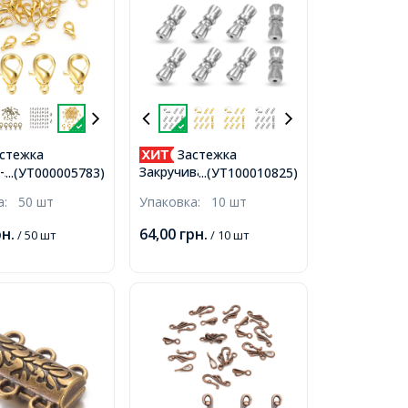
стежка
Застежка
-Лобстер,
Закручивающаяся,
...(УТ000005783)
...(УТ100010825)
 Золото,
Латунь, Винтовая,
ка:
50 шт
Упаковка:
10 шт
 Отверстие 1мм,
Платина, 12х5мм,
Отверстие 0.5мм,
рн.
64,00
грн.
/ 50 шт
/ 10 шт