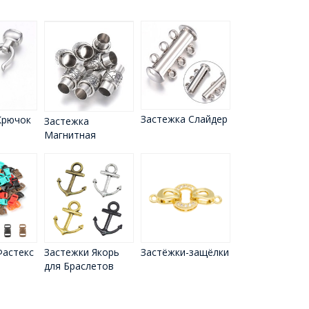
Застежка Слайдер
Крючок
Застежка
Магнитная
Фастекс
Застежки Якорь
Застёжки-защёлки
для Браслетов