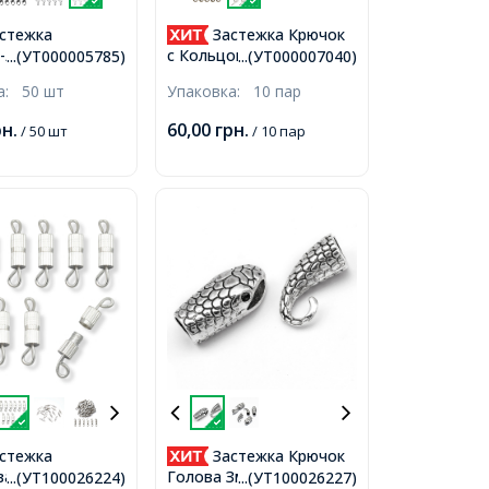
стежка
Застежка Крючок
-Лобстер,
с Кольцом, Металл,
...(УТ000005785)
...(УТ000007040)
 Цвет: Серебро,
Цвет: Античное
ка:
50 шт
Упаковка:
10 пар
 12х6мм,
Серебро, Размер:
ие 1.5мм,
Крючок 25.5х13.5х1.5мм
рн.
60,00
грн.
/ 50 шт
/ 10 пар
с Отв 2мм, Кольцо
16.5х6х2мм с Отв 1мм,
стежка
Застежка Крючок
ивающаяся
Голова Змеи, Сплав,
...(УТ100026224)
...(УТ100026227)