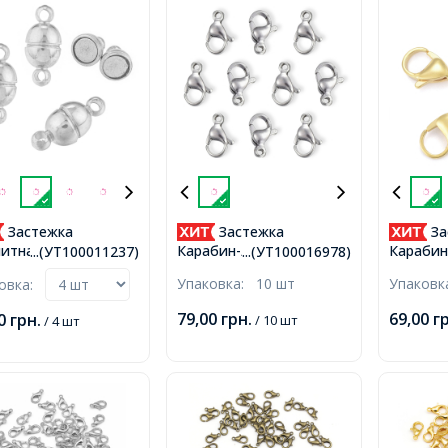
Застежка
Застежка
За
итная, Латунь,
Карабин-Лобстер,
Карабин
...(УТ100011237)
...(УТ100016978)
лая с
Нержавеющая Сталь,
Нержаве
Упаковка:
10 шт
Упаков
ковка:
чками,Платина,
11х7х3.5мм, Отверстие
Позолот
мм, Отв. 1мм,
1.4мм,
15х9х4.
79,00
грн.
69,00
г
00
грн.
/ 10 шт
/ 4 шт
2мм,