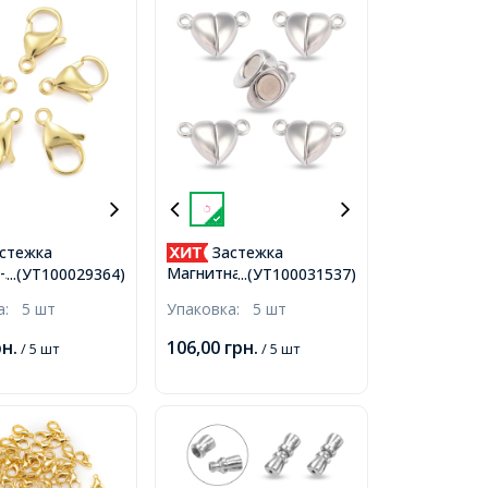
стежка
Застежка
-Лобстер
Магнитная из Сплава
...(УТ100029364)
...(УТ100031537)
ющая Сталь,
Сердце, Платина,
ка:
5 шт
Упаковка:
5 шт
а 24К,
15х9.5х6мм, Отверстие
5мм, Отверстие
1.5мм,
рн.
106,00
грн.
/ 5 шт
/ 5 шт