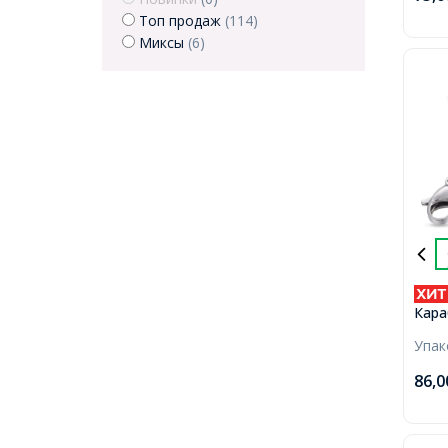
3мм,
Топ продаж
(114)
Миксы
(6)
Кара
Нерж
Упа
12х7
1.4м
86,