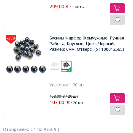
209,00
₴
/ 1 нить
Бусины Фарфор Жемчужные, Ручная
-35%
Работа, Круглые, Цвет: Черный,
Размер: 6мм, Отверстие 1.5мм,
...(УТ100012565)
Упаковка:
20 шт
158,00
/ 20 шт
₴
103,00
₴
/ 20 шт
Отображено с
1
по
9
(из
9
)