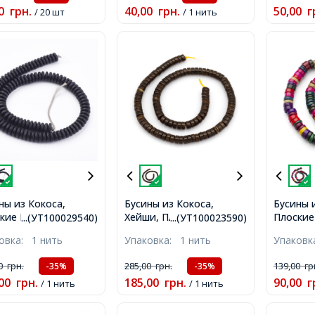
0
грн.
40,00
грн.
50,00
г
/ 20 шт
/ 1 нить
ны из Кокоса,
Бусины из Кокоса,
Бусины 
кие Круглые, на
Хейши, Плоские
Плоские
...(УТ100029540)
...(УТ100023590)
, Черный, 8x3мм,
Круглые, на Нити,
Нити, Ц
ковка:
1 нить
Упаковка:
1 нить
Упаков
рстие 1.2мм, около
Коричневый, 6x2.5-3мм,
Размер:
т/30см/нить,
Отверстие 1мм, около
Отверст
00
грн.
285,00
грн.
139,00
гр
-35%
-35%
105шт/31см/нить,
105шт/3
00
грн.
185,00
грн.
90,00
г
/ 1 нить
/ 1 нить