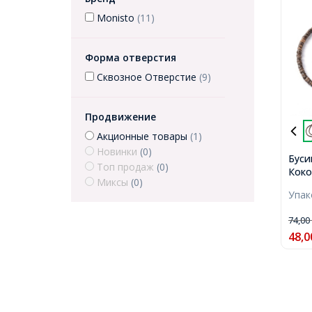
Monisto
(11)
Форма отверстия
Сквозное Отверстие
(9)
Продвижение
Акционные товары
(1)
Новинки
(0)
Буси
Топ продаж
(0)
Коко
Миксы
(0)
Нити
Упа
Отве
155ш
74,0
48,0