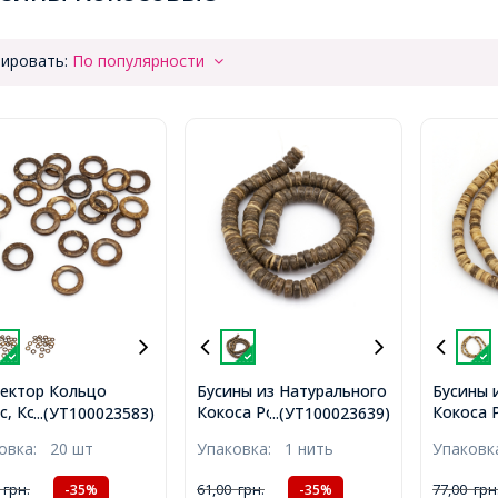
ировать:
По популярности
ектор Кольцо
Бусины из Натурального
Бусины 
с, Коричневый, 20-
Кокоса Рондель,
Кокоса 
...(УТ100023583)
...(УТ100023639)
-5мм,
Коричневые, 8x2.5~5мм,
Коричнев
ковка:
20 шт
Упаковка:
1 нить
Упаков
Отверстие 1мм, около
5мм, От
104шт/38см/нить,
около 1
0
грн.
61,00
грн.
77,00
грн
-35%
-35%