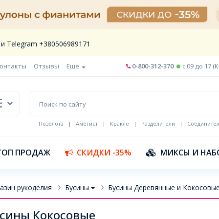
 и Telegram +380506989171
онтакты
Отзывы
Еще
0-800-312-370
c 09 до 17 (
Позолота
|
Аметист
|
Кракле
|
Разделители
|
Соедините
Шнур кожа
ТОП ПРОДАЖ
СКИДКИ -35%
МИКСЫ И НАБ
азин рукоделия
Бусины
Бусины Деревянные и Кокосовы
сины Кокосовые