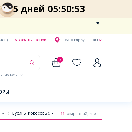
5 дней 05:50:53
|
Киев)
Заказать звонок
Ваш город
RU
0
льные колечки
|
ОРЫ
е
Бусины Кокосовые
11
товаров найдено