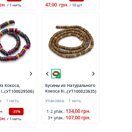
рн.
47,00
грн.
/ 1 нить
/ 10 шт
из Кокоса,
Бусины из Натурального
 Круглые, на
Кокоса Колонка,
...(УТ100029506)
...(УТ100023635)
вет: Микс,
Коричневые,
ка:
1 нить
Упаковка:
1 нить
 9x3-5мм,
5.5x3~5.5мм, Отверстие
ие 3мм, около
1мм, около 140шт/55см/
134,00
грн.
1-2 упак.
:
н.
-35%
7см/нить,
нить,
107,00
грн.
3+ упак.
:
рн.
/ 1 нить