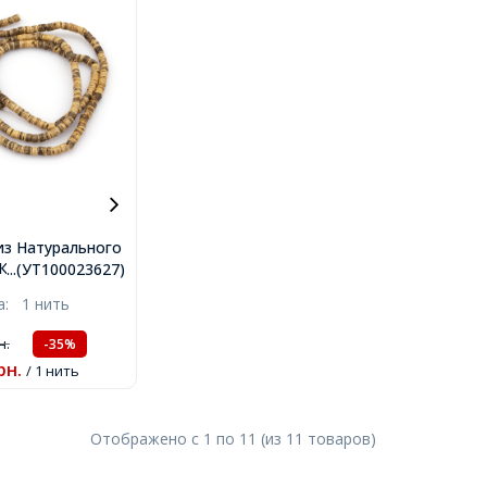
из Натурального
Колонка, на
...(УТ100023627)
оричневый,
ка:
1 нить
мм, Отверстие
оло 200шт/55см/
н.
-35%
рн.
/ 1 нить
Отображено с
1
по
11
(из
11
товаров
)