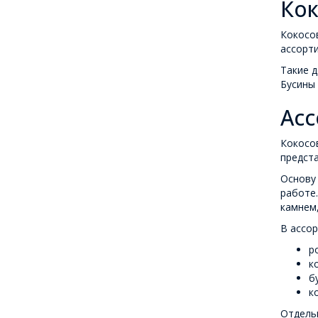
Кок
Кокосов
ассорти
Такие д
Бусины 
Асс
Кокосов
предста
Основу 
работе.
камнем
В ассор
р
к
б
к
Отдель