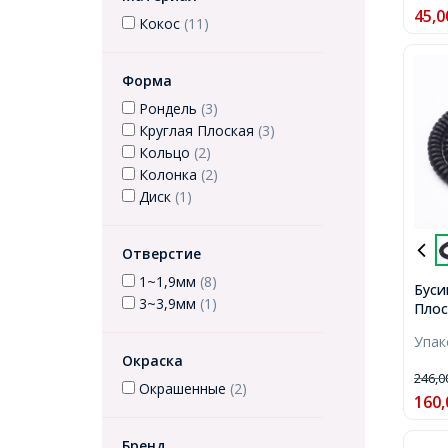
45,0
Кокос
(11)
Форма
Рондель
(3)
Круглая Плоская
(3)
Кольцо
(2)
Колонка
(2)
Диск
(1)
Отверстие
1~1,9мм
(8)
Буси
3~3,9мм
(1)
Плос
Нити
Упа
Отве
Окраска
104ш
246,
Окрашенные
(2)
160,
Бренд