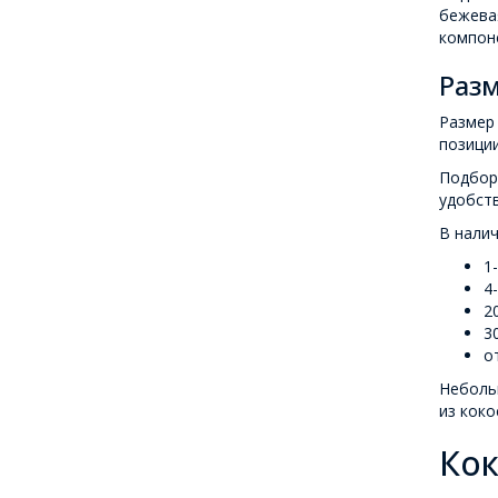
бежевая
компон
Раз
Размер 
позиции
Подбор 
удобств
В нали
1
4
2
3
о
Небольш
из коко
Кок