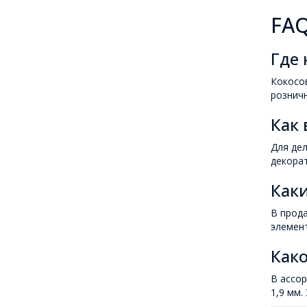
FAQ
Где 
Кокосов
розничн
Как 
Для дел
декорат
Каки
В прод
элемент
Како
В ассор
1,9 мм.