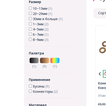
Размер
10~13мм
(1)
Сорт
20~29мм
(1)
30мм и больше
(1)
1~3мм
(2)
4~5мм
(2)
6~7мм
(1)
8~9мм
(3)
Палитра
(1)
(9)
(1)
Применение
Конн
Бусины
(9)
Коко
Коннекторы
(2)
23x2
Упа
69,0
Материал