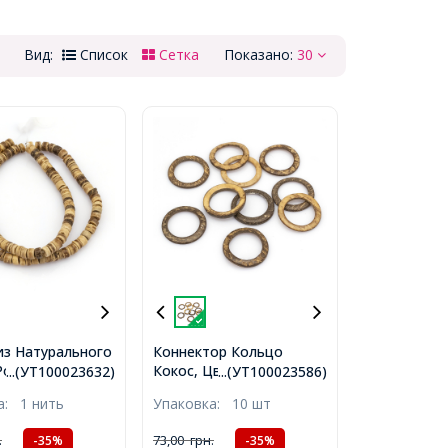
Вид:
Список
Сетка
Показано:
30
из Натурального
Коннектор Кольцо
Рондель,
Кокос, Цвет:
...(УТ100023632)
...(УТ100023586)
ые, 5.5x1.5-
Коричневый, Размер:
ка:
1 нить
Упаковка:
10 шт
верстие 1мм,
38x2.4~2.5мм,
20шт/36см/нить,
Внутренний Диаметр
.
73,00
грн.
-35%
-35%
27.2~27.3мм,