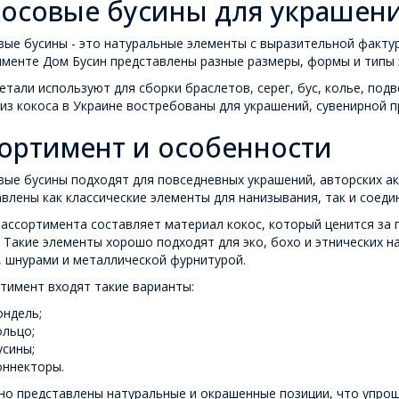
осовые бусины для украшени
ые бусины - это натуральные элементы с выразительной факту
менте Дом Бусин представлены разные размеры, формы и типы э
етали используют для сборки браслетов, серег, бус, колье, под
из кокоса в Украине востребованы для украшений, сувенирной п
ортимент и особенности
ые бусины подходят для повседневных украшений, авторских ак
влены как классические элементы для нанизывания, так и соед
ассортимента составляет материал кокос, который ценится за 
 Такие элементы хорошо подходят для эко, бохо и этнических н
, шнурами и металлической фурнитурой.
тимент входят такие варианты:
ондель;
ольцо;
усины;
оннекторы.
но представлены натуральные и окрашенные позиции, что упрощ