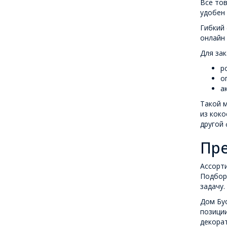
Все тов
удобен 
Гибкий
онлайн 
Для зак
р
о
а
Такой м
из коко
другой 
Пре
Ассорти
Подбор
задачу.
Дом Бус
позиции
декорат