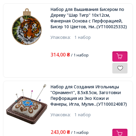
Набор для Вышивания Бисером по
Дереву "Шар Тигр" 10х12см,
Фанерная Основа с Перфорацией,
Бисер 10 Цветов, Нить, Иглы, Фетр.
...(УТ100025332)
Упаковка:
1 набор
314,00
₴
/ 1 набор
Набор для Создания Игольницы
"Орнамент", 8.5х8.5см, Заготовки
Перфорация из Эко Кожи и
Фанеры, Игла, Мулине (3 Цвета),
...(УТ100024087)
Канва, Синтепон
Упаковка:
1 набор
243,00
₴
/ 1 набор