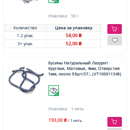
Упаковка:
50 г
Количество
Цена за
упаковку
58,00
1-2 упак.
₴
52,00
3+ упак.
₴
Бусины Натуральный Лазурит
Круглые, Матовые, 4мм, Отверстие
1мм, около 93шт/37.5см/нить,
...(УТ100011346)
Упаковка:
1 нить
193,00
₴
/ 1 нить