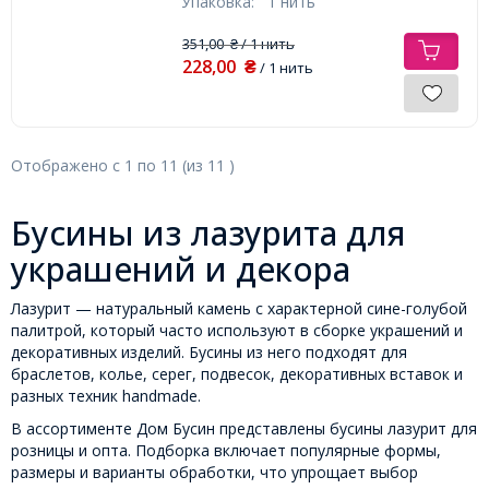
Упаковка:
1 нить
351,00
/ 1 нить
₴
228,00
₴
/ 1 нить
Отображено с
1
по
11
(из
11
)
Бусины из лазурита для
украшений и декора
Лазурит — натуральный камень с характерной сине-голубой
палитрой, который часто используют в сборке украшений и
декоративных изделий. Бусины из него подходят для
браслетов, колье, серег, подвесок, декоративных вставок и
разных техник handmade.
В ассортименте Дом Бусин представлены бусины лазурит для
розницы и опта. Подборка включает популярные формы,
размеры и варианты обработки, что упрощает выбор