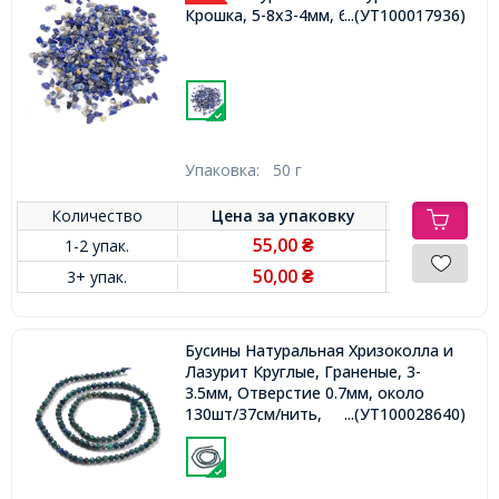
Крошка, 5-8x3-4мм, без Отверстия,
...(УТ100017936)
Упаковка:
50 г
Количество
Цена за
упаковку
55,00
1-2 упак.
₴
50,00
3+ упак.
₴
Бусины Натуральная Хризоколла и
Лазурит Круглые, Граненые, 3-
3.5мм, Отверстие 0.7мм, около
130шт/37см/нить,
...(УТ100028640)