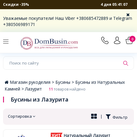
4 дня 05:41:06
Скидки -35%
×
Уважаемые покупатели! Наш Viber +380685472889 и Telegram
+380506989171
0
Магазин рукоделия >
Бусины >
Бусины из Натуральных
Камней >
Лазурит
11
товаров найдено
Бусины из Лазурита
Сортировка
|
Фильтр
Натуральный Лазурит