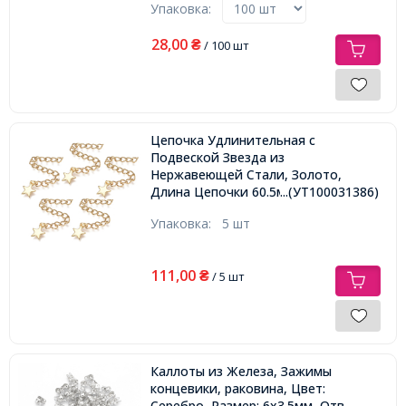
Упаковка:
28,00
₴
/ 100 шт
Цепочка Удлинительная с
Подвеской Звезда из
Нержавеющей Стали, Золото,
Длина Цепочки 60.5мм, Звено
...(УТ100031386)
4х3х0.5, Подвеска 8.5х7х0.6мм,
Упаковка:
5 шт
111,00
₴
/ 5 шт
Каллоты из Железа, Зажимы
концевики, раковина, Цвет:
Серебро, Размер: 6х3.5мм, Отв.