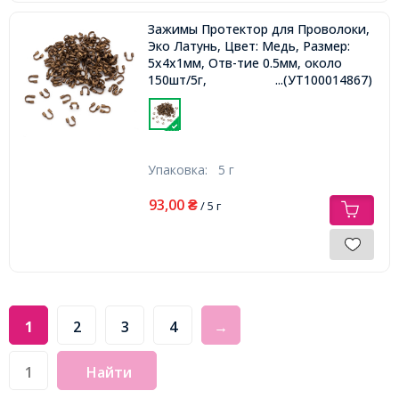
Зажимы Протектор для Проволоки,
Эко Латунь, Цвет: Медь, Размер:
5х4х1мм, Отв-тие 0.5мм, около
150шт/5г,
...(УТ100014867)
Упаковка:
5 г
93,00
₴
/ 5 г
1
2
3
4
→
Найти