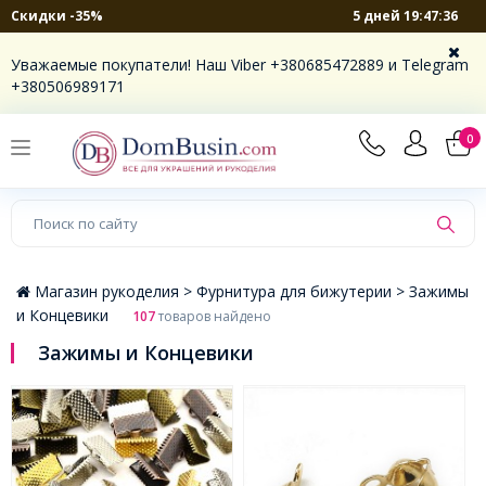
5 дней 19:47:34
Скидки -35%
×
Уважаемые покупатели! Наш Viber +380685472889 и Telegram
+380506989171
0
Магазин рукоделия >
Фурнитура для бижутерии >
Зажимы
и Концевики
107
товаров найдено
Зажимы и Концевики