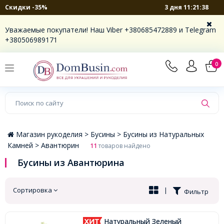
3 дня 11:21:38
Скидки -35%
×
Уважаемые покупатели! Наш Viber +380685472889 и Telegram
+380506989171
0
Магазин рукоделия >
Бусины >
Бусины из Натуральных
Камней >
Авантюрин
11
товаров найдено
Бусины из Авантюрина
Сортировка
|
Фильтр
Натуральный Зеленый