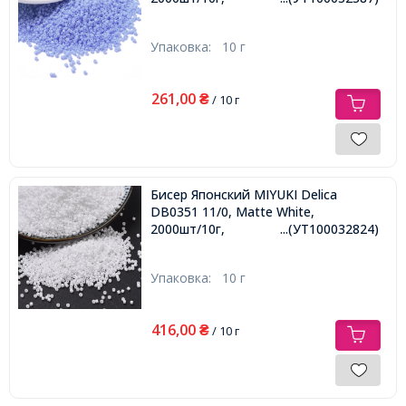
Упаковка:
10 г
261,00
₴
/ 10 г
Бисер Японский MIYUKI Delica
DB0351 11/0, Matte White,
2000шт/10г,
...(УТ100032824)
Упаковка:
10 г
416,00
₴
/ 10 г