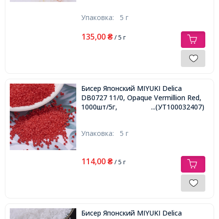
Упаковка:
5 г
135,00
₴
/ 5 г
Бисер Японский MIYUKI Delica
DB0727 11/0, Opaque Vermillion Red,
1000шт/5г,
...(УТ100032407)
Упаковка:
5 г
114,00
₴
/ 5 г
Бисер Японский MIYUKI Delica