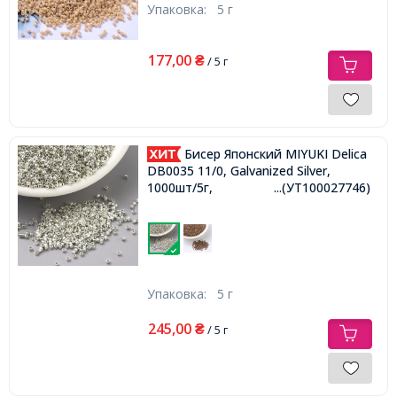
Упаковка:
5 г
177,00
₴
/ 5 г
Бисер Японский MIYUKI Delica
DB0035 11/0, Galvanized Silver,
1000шт/5г,
...(УТ100027746)
Упаковка:
5 г
245,00
₴
/ 5 г