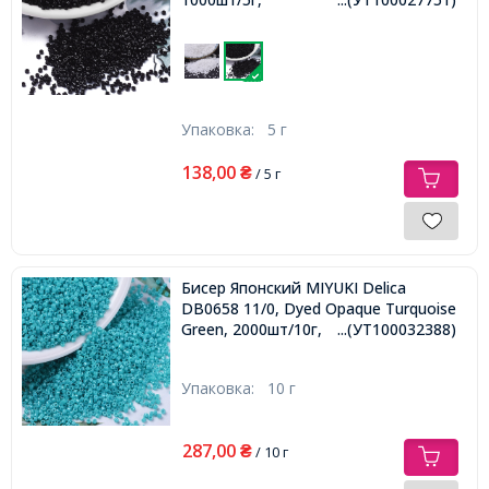
Упаковка:
5 г
138,00
₴
/ 5 г
Бисер Японский MIYUKI Delica
DB0658 11/0, Dyed Opaque Turquoise
Green, 2000шт/10г,
...(УТ100032388)
Упаковка:
10 г
287,00
₴
/ 10 г