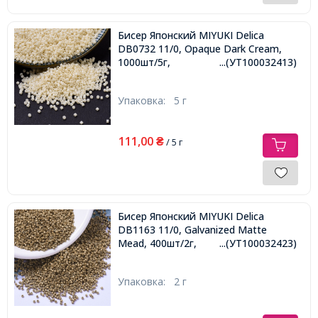
Бисер Японский MIYUKI Delica
DB0732 11/0, Opaque Dark Cream,
1000шт/5г,
...(УТ100032413)
Упаковка:
5 г
111,00
₴
/ 5 г
Бисер Японский MIYUKI Delica
DB1163 11/0, Galvanized Matte
Mead, 400шт/2г,
...(УТ100032423)
Упаковка:
2 г