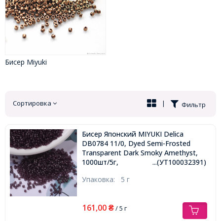
Бисер Miyuki
Сортировка
|
Фильтр
Бисер Японский MIYUKI Delica
DB0784 11/0, Dyed Semi-Frosted
Transparent Dark Smoky Amethyst,
1000шт/5г,
...(УТ100032391)
Упаковка:
5 г
161,00
₴
/ 5 г