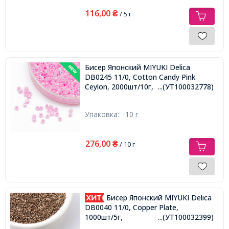
116,00
₴
/ 5 г
Бисер Японский MIYUKI Delica
DB0245 11/0, Cotton Candy Pink
Ceylon, 2000шт/10г,
...(УТ100032778)
Упаковка:
10 г
276,00
₴
/ 10 г
Бисер Японский MIYUKI Delica
DB0040 11/0, Copper Plate,
1000шт/5г,
...(УТ100032399)