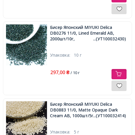
Бисер Японский MIYUKI Delica
DB0276 11/0, Lined Emerald AB,
2000шт/10г,
...(УТ100032430)
Упаковка:
10 г
297,00
₴
/ 10 г
Бисер Японский MIYUKI Delica
DB0883 11/0, Matte Opaque Dark
Cream AB, 1000шт/5г,
...(УТ100032414)
Упаковка:
5 г