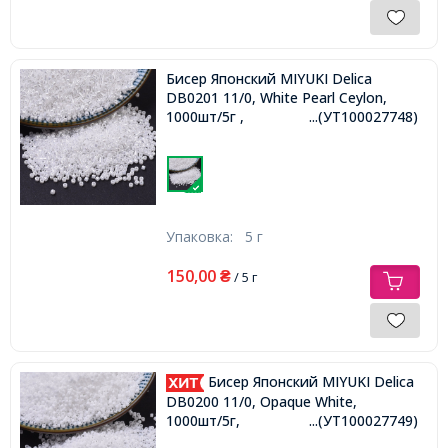
Бисер Японский MIYUKI Delica
DB0201 11/0, White Pearl Ceylon,
1000шт/5г ,
...(УТ100027748)
Упаковка:
5 г
150,00
₴
/ 5 г
Бисер Японский MIYUKI Delica
DB0200 11/0, Opaque White,
1000шт/5г,
...(УТ100027749)