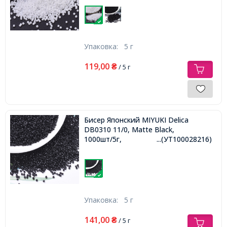
Упаковка:
5 г
119,00
₴
/ 5 г
Бисер Японский MIYUKI Delica
DB0310 11/0, Matte Black,
1000шт/5г,
...(УТ100028216)
Упаковка:
5 г
141,00
₴
/ 5 г