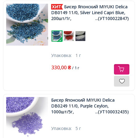
Бисер Японский MIYUKI Delica
DB0149 11/0, Silver Lined Capri Blue,
200шт/1г,
...(УТ100022847)
Упаковка:
1 г
330,00
₴
/ 1 г
Бисер Японский MIYUKI Delica
DB0249 11/0, Purple Ceylon,
1000шт/5г,
...(УТ100032435)
Упаковка:
5 г