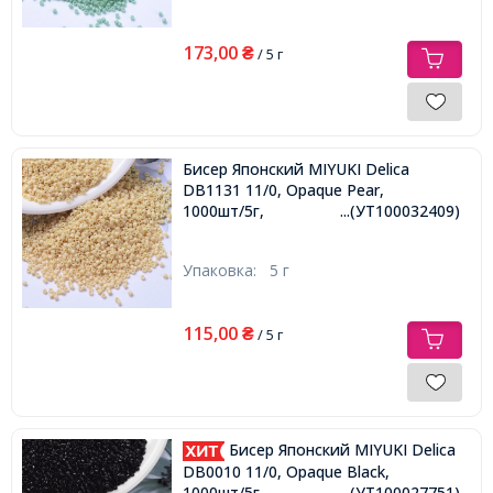
173,00
₴
/ 5 г
Бисер Японский MIYUKI Delica
DB1131 11/0, Opaque Pear,
1000шт/5г,
...(УТ100032409)
Упаковка:
5 г
115,00
₴
/ 5 г
Бисер Японский MIYUKI Delica
DB0010 11/0, Opaque Black,
1000шт/5г,
...(УТ100027751)