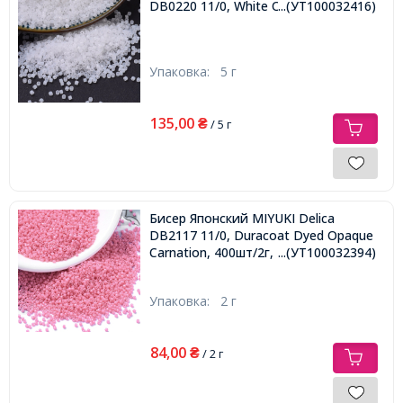
DB0220 11/0, White Opal, 1000шт/5г,
...(УТ100032416)
Упаковка:
5 г
135,00
₴
/ 5 г
Бисер Японский MIYUKI Delica
DB2117 11/0, Duracoat Dyed Opaque
Carnation, 400шт/2г,
...(УТ100032394)
Упаковка:
2 г
84,00
₴
/ 2 г