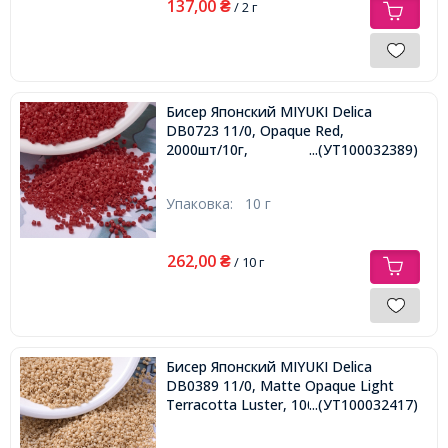
137,00
₴
/ 2 г
Бисер Японский MIYUKI Delica
DB0723 11/0, Opaque Red,
2000шт/10г,
...(УТ100032389)
Упаковка:
10 г
262,00
₴
/ 10 г
Бисер Японский MIYUKI Delica
DB0389 11/0, Matte Opaque Light
Terracotta Luster, 1000шт/5г,
...(УТ100032417)