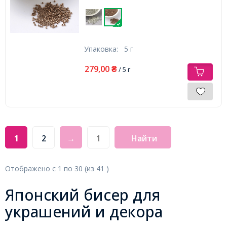
Упаковка:
5 г
279,00
₴
/ 5 г
1
2
→
Найти
Отображено с
1
по
30
(из
41
)
Японский бисер для
украшений и декора