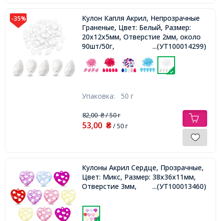
Кулон Капля Акрил, Непрозрачные
-35%
Граненые, Цвет: Белый, Размер:
20х12х5мм, Отверстие 2мм, около
90шт/50г,
...(УТ100014299)
Упаковка:
50 г
82,00
/ 50 г
₴
53,00
₴
/ 50 г
Кулоны Акрил Сердце, Прозрачные,
Цвет: Микс, Размер: 38х36х11мм,
Отверстие 3мм,
...(УТ100013460)