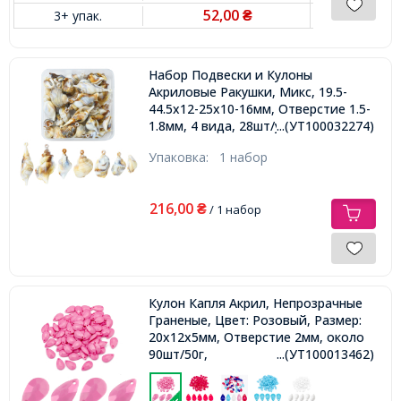
52,00
3+ упак.
₴
Набор Подвески и Кулоны
Акриловые Ракушки, Микс, 19.5-
44.5x12-25x10-16мм, Отверстие 1.5-
1.8мм, 4 вида, 28шт/упак,
...(УТ100032274)
Упаковка:
1 набор
216,00
₴
/ 1 набор
Кулон Капля Акрил, Непрозрачные
Граненые, Цвет: Розовый, Размер:
20х12х5мм, Отверстие 2мм, около
90шт/50г,
...(УТ100013462)