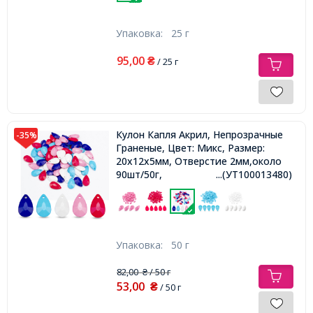
Упаковка:
25 г
95,00
₴
/ 25 г
Кулон Капля Акрил, Непрозрачные
-35%
Граненые, Цвет: Микс, Размер:
20х12х5мм, Отверстие 2мм,около
90шт/50г,
...(УТ100013480)
Упаковка:
50 г
82,00
/ 50 г
₴
53,00
₴
/ 50 г