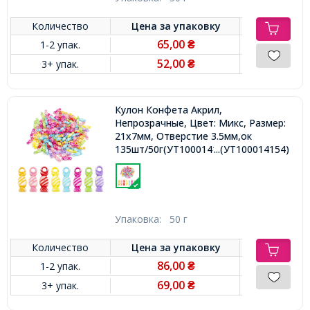
Количество
Цена за
упаковку
65,00
1-2 упак.
₴
52,00
3+ упак.
₴
Кулон Конфета Акрил,
Непрозрачные, Цвет: Микс, Размер:
21x7мм, Отверстие 3.5мм,ок
135шт/50г(УТ100014154)
...(УТ100014154)
Упаковка:
50 г
Количество
Цена за
упаковку
86,00
1-2 упак.
₴
69,00
3+ упак.
₴