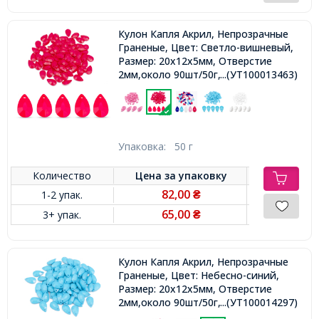
Кулон Капля Акрил, Непрозрачные
Граненые, Цвет: Светло-вишневый,
Размер: 20х12х5мм, Отверстие
2мм,около 90шт/50г,
...(УТ100013463)
Упаковка:
50 г
Количество
Цена за
упаковку
82,00
1-2 упак.
₴
65,00
3+ упак.
₴
Кулон Капля Акрил, Непрозрачные
Граненые, Цвет: Небесно-синий,
Размер: 20х12х5мм, Отверстие
2мм,около 90шт/50г,
...(УТ100014297)