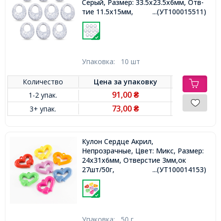
Серый, Размер: 33.5x23.5x6мм, Отв-
тие 11.5x15мм,
...(УТ100015511)
Упаковка:
10 шт
Количество
Цена за
упаковку
91,00
1-2 упак.
₴
73,00
3+ упак.
₴
Кулон Сердце Акрил,
Непрозрачные, Цвет: Микс, Размер:
24x31x6мм, Отверстие 3мм,ок
27шт/50г,
...(УТ100014153)
Упаковка:
50 г