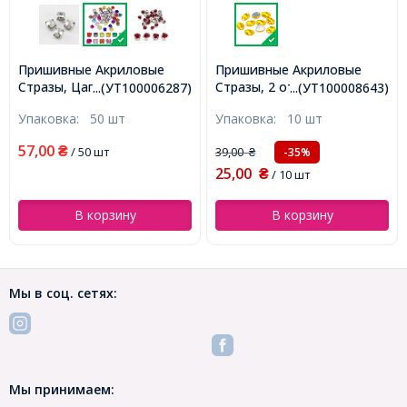
Пришивные Акриловые
Пришивные Акриловые
Стразы, Цапы Латунь,
Стразы, 2 отверстия,
...(УТ100006287)
...(УТ100008643)
Круглые, 5 Отверстий,
Овальные, Цвет:
Упаковка:
50 шт
Упаковка:
10 шт
Микс, 5х4мм, Отверстие 1-
Золотистый, Размер:
1.5мм, (УТ100006287)
10х8х3мм, Отв-тие 1мм,
57,00
₴
/ 50 шт
39,00
-35%
₴
(УТ100008643)
25,00
₴
/ 10 шт
В корзину
В корзину
Мы в соц. сетях:
Мы принимаем: