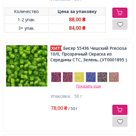
Количество
Цена за
упаковку
88,00
1-2 упак.
₴
84,00
3+ упак.
₴
Бисер 55436 Чешский Preciosa
10/0, Прозрачный Окраска из
Середины CTC, Зеленый, Круглый,
...(УТ0001895 )
Показать еще
Упаковка:
50 г
78,00
₴
/ 50 г